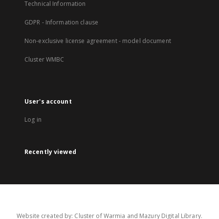
Technical Information
GDPR - Information clause
Non-exclusive license agreement - model document
Cluster WMBC
User's account
Log in
Recently viewed
Website created by: Cluster of Warmia and Mazury Digital Library.