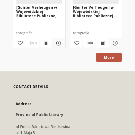
[Günter Verheugen w
[Günter Verheugen w
[B
Wojewódzkiej
Wojewódzkiej
Bib
Bibliotece Publicznej w
Bibliotece Publicznej w
Na
Olsztynie w Starym
Olsztynie w Starym
Ratuszu. 1]
Ratuszu. 2]
fotografia
fotografia
fot
More
CONTACT DETAILS
Address
Provincial Public Library
of Emilia Sukertowa-Biedrawina
ul. 1 Maja 5