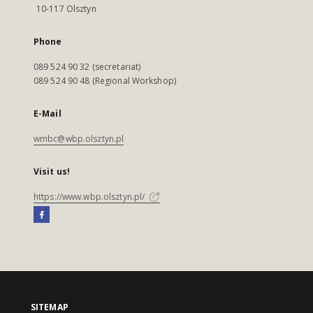
10-117 Olsztyn
Phone
089 524 90 32 (secretariat)
089 524 90 48 (Regional Workshop)
E-Mail
wmbc@wbp.olsztyn.pl
Visit us!
https://www.wbp.olsztyn.pl/
SITEMAP