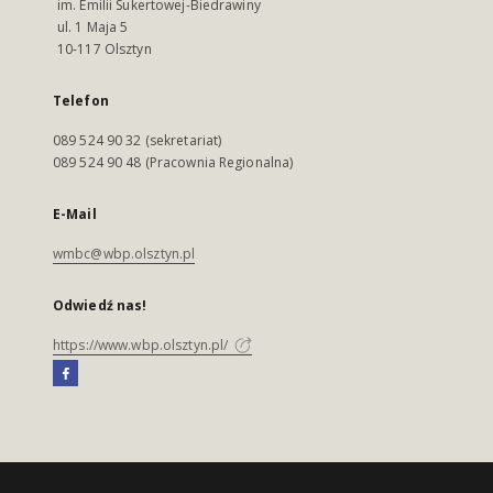
im. Emilii Sukertowej-Biedrawiny
ul. 1 Maja 5
10-117 Olsztyn
Telefon
089 524 90 32 (sekretariat)
089 524 90 48 (Pracownia Regionalna)
E-Mail
wmbc@wbp.olsztyn.pl
Odwiedź nas!
https://www.wbp.olsztyn.pl/