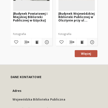
[Budynek Powiatowej i
[Budynek Wojewódzkiej
[Bu
Miejskiej Biblioteki
Biblioteki Publicznej w
Wo
Publicznej w Giżycku]
Olsztynie przy ul.
Bib
Boenigka – filia nr 20]
Ols
Żoł
fotografia
fotografia
fot
Więcej
DANE KONTAKTOWE
Adres
Wojewódzka Biblioteka Publiczna