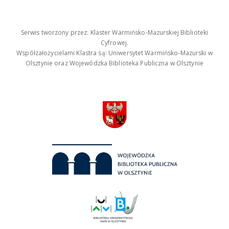
Serwis tworzony przez: Klaster Warmińsko-Mazurskiej Biblioteki
Cyfrowej.
Współzałożycielami Klastra są: Uniwersytet Warmińsko-Mazurski w
Olsztynie oraz Wojewódzka Biblioteka Publiczna w Olsztynie