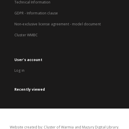
Technical Information
GDPR - Information clause
Non-exclusive license agreement - model document
Cluster WMBC
User's account
Log in
Recently viewed
Website created by: Cluster of Warmia and Mazury Digital Library.