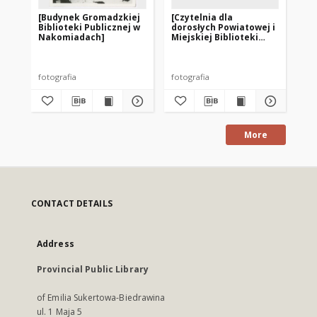
[Budynek Gromadzkiej
[Czytelnia dla
[Od
Biblioteki Publicznej w
dorosłych Powiatowej i
Wo
Nakomiadach]
Miejskiej Biblioteki
Mie
Publicznej w Pasłęku]
Pu
pr
– f
fotografia
fotografia
fot
More
CONTACT DETAILS
Address
Provincial Public Library
of Emilia Sukertowa-Biedrawina
ul. 1 Maja 5