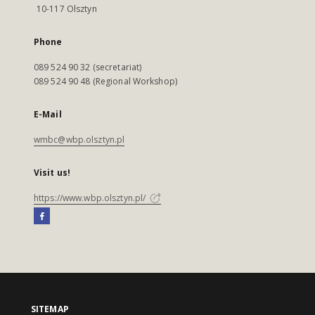
10-117 Olsztyn
Phone
089 524 90 32 (secretariat)
089 524 90 48 (Regional Workshop)
E-Mail
wmbc@wbp.olsztyn.pl
Visit us!
https://www.wbp.olsztyn.pl/
SITEMAP