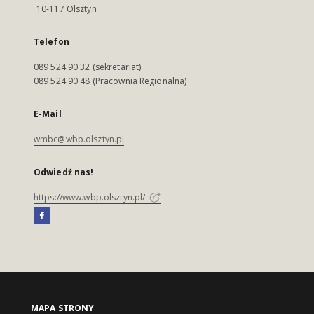
10-117 Olsztyn
Telefon
089 524 90 32 (sekretariat)
089 524 90 48 (Pracownia Regionalna)
E-Mail
wmbc@wbp.olsztyn.pl
Odwiedź nas!
https://www.wbp.olsztyn.pl/
MAPA STRONY