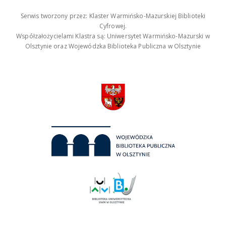
Serwis tworzony przez: Klaster Warmińsko-Mazurskiej Biblioteki
Cyfrowej.
Współzałożycielami Klastra są: Uniwersytet Warmińsko-Mazurski w
Olsztynie oraz Wojewódzka Biblioteka Publiczna w Olsztynie