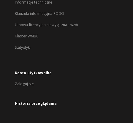
Informacje techniczne
Klauzula informacyjna RODO
Umowa licencyjna niewyłączna - wzór
Klaster WMBC
Statystyki
Konto użytkownika
Zaloguj się
Historia przeglądania