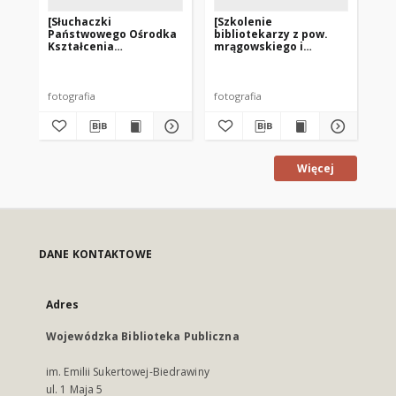
[Słuchaczki
[Szkolenie
[S
Państwowego Ośrodka
bibliotekarzy z pow.
Po
Kształcenia
mrągowskiego i
Bi
Korespondencyjnego
biskupieckiego we
Mo
Bibliotekarzy na
Franknowie]
praktykach w
Węgorzewie]
fotografia
fotografia
fot
Więcej
DANE KONTAKTOWE
Adres
Wojewódzka Biblioteka Publiczna
im. Emilii Sukertowej-Biedrawiny
ul. 1 Maja 5