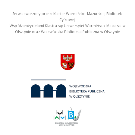
Serwis tworzony przez: Klaster Warmińsko-Mazurskiej Biblioteki
Cyfrowej.
Współzałożycielami Klastra są: Uniwersytet Warmińsko-Mazurski w
Olsztynie oraz Wojewódzka Biblioteka Publiczna w Olsztynie