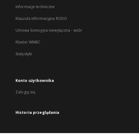
Informacje techniczne
Klauzula informacyjna RODO
Umowa licencyjna niewyłączna - wzór
Klaster WMBC
Statystyki
Konto użytkownika
Zaloguj się
Historia przeglądania