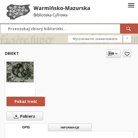
Wyszukiwanie zaawansowane
?
OBIEKT
Pokaż treść
Pobierz
OPIS
INFORMACJE