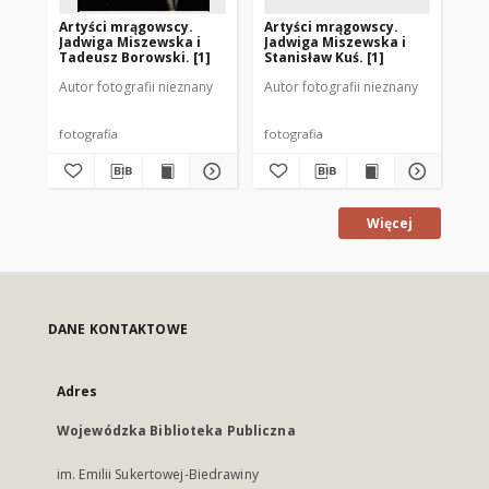
Artyści mrągowscy.
Artyści mrągowscy.
Ar
Jadwiga Miszewska i
Jadwiga Miszewska i
Ja
Tadeusz Borowski. [1]
Stanisław Kuś. [1]
Autor fotografii nieznany
Autor fotografii nieznany
Aut
fotografia
fotografia
fot
Więcej
DANE KONTAKTOWE
Adres
Wojewódzka Biblioteka Publiczna
im. Emilii Sukertowej-Biedrawiny