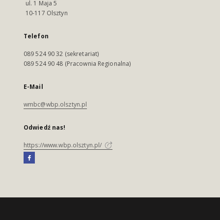
ul. 1 Maja 5
10-117 Olsztyn
Telefon
089 524 90 32 (sekretariat)
089 524 90 48 (Pracownia Regionalna)
E-Mail
wmbc@wbp.olsztyn.pl
Odwiedź nas!
https://www.wbp.olsztyn.pl/