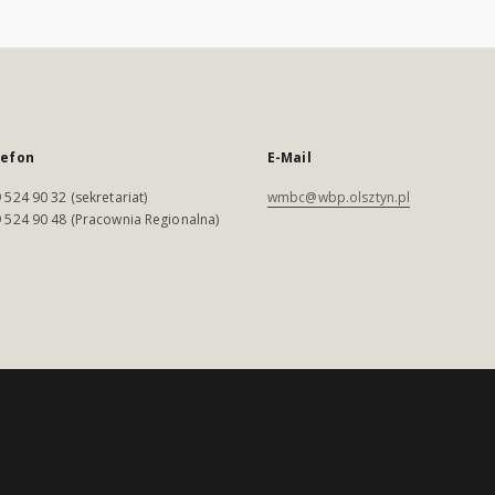
lefon
E-Mail
 524 90 32 (sekretariat)
wmbc@wbp.olsztyn.pl
 524 90 48 (Pracownia Regionalna)