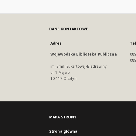
DANE KONTAKTOWE
Adres
Te
Wojewódzka Biblioteka Publiczna
089
089
im. Emilii Sukertowej-Biedrawiny
ul. 1 Maja 5
10-117 Olsztyn
MAPA STRONY
Strona główna