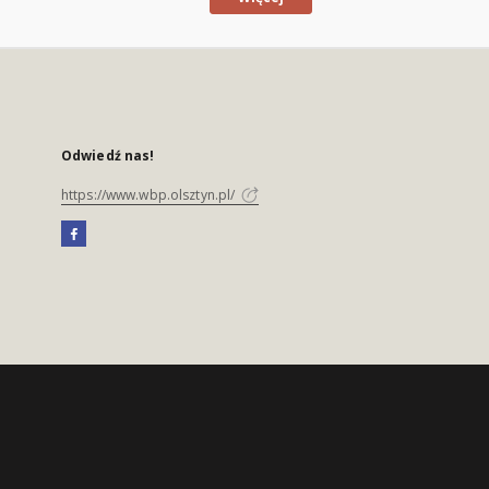
Odwiedź nas!
https://www.wbp.olsztyn.pl/