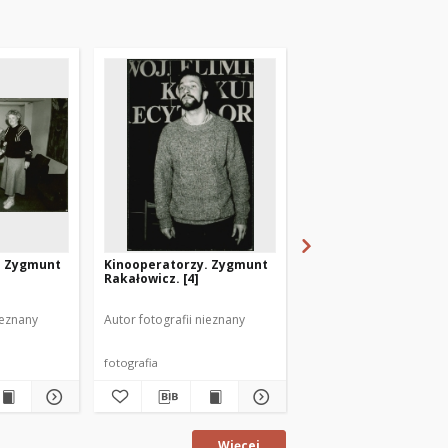
. Zygmunt
Kinooperatorzy. Zygmunt
Kazimierz Kutz gośc
Rakałowicz. [4]
Amatorskiego Klubu
Filmowego "Filmia" w
Mrągowie
ieznany
Autor fotografii nieznany
Autor fotografii nieznan
fotografia
fotografia
Więcej