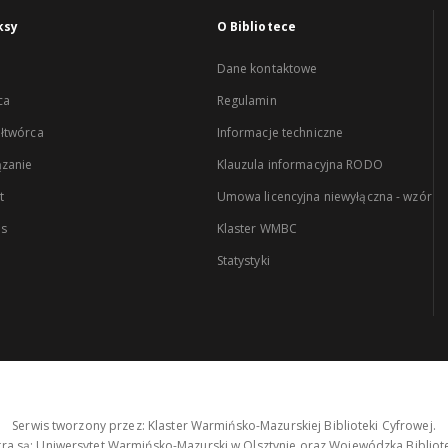
ksy
O Bibliotece
Dane kontaktowe
ca
Regulamin
łtwórca
Informacje techniczne
zanie
Klauzula informacyjna RODO
t
Umowa licencyjna niewyłączna - wzór
es
Klaster WMBC
Statystyki
Serwis tworzony przez: Klaster Warmińsko-Mazurskiej Biblioteki Cyfrowej.
tra są: Uniwersytet Warmińsko-Mazurski w Olsztynie oraz Wojewódzka Bibliote