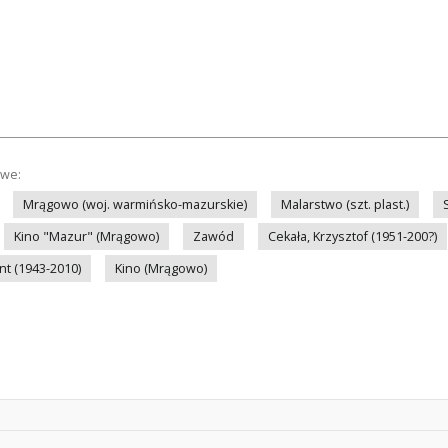
owe:
Mrągowo (woj. warmińsko-mazurskie)
Malarstwo (szt. plast.)
Kino "Mazur" (Mrągowo)
Zawód
Cekała, Krzysztof (1951-200?)
nt (1943-2010)
Kino (Mrągowo)