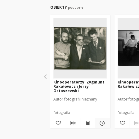
OBIEKTY
podobne
Kinooperatorzy. Zygmunt
Kinoopera
Rakałowicz i Jerzy
Rakałowicz
Ostaszewski
Autor fotografii nieznany
Autor fotogr
fotografia
fotografia