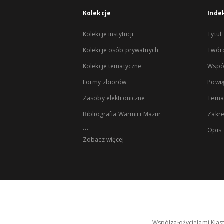
Kolekcje
Inde
Kolekcje instytucji
Tytuł
Kolekcje osób prywatnych
Twór
Kolekcje tematyczne
Wspó
Formy zbiorów
Powią
Zasoby elektroniczne
Tema
Bibliografia Warmii i Mazur
Zakr
...
Opis
Zobacz więcej
Współzałożycielami Klas