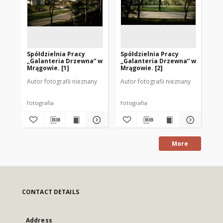
Spółdzielnia Pracy
Spółdzielnia Pracy
Sp
„Galanteria Drzewna” w
„Galanteria Drzewna” w
„G
Mrągowie. [1]
Mrągowie. [2]
Mr
Autor fotografii nieznany
Autor fotografii nieznany
Aut
fotografia
fotografia
fot
More
CONTACT DETAILS
Address