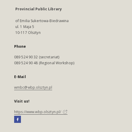
Provincial Public Library
of Emilia Sukertowa-Biedrawina
ul. 1 Maja 5
10-117 Olsztyn
Phone
089 524 90 32 (secretariat)
089 524 90 48 (Regional Workshop)
E-Mail
wmbc@wbp.olsztyn.pl
Visit us!
https://www.wbp.olsztyn.pl/