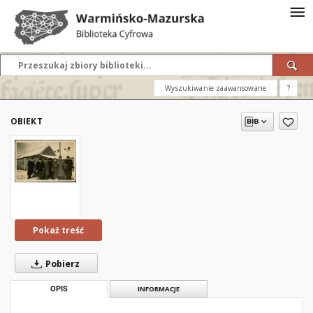
Wyszukiwanie zaawansowane
?
OBIEKT
Pokaż treść
Pobierz
OPIS
INFORMACJE