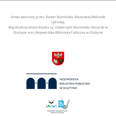
Serwis tworzony przez: Klaster Warmińsko-Mazurskiej Biblioteki
Cyfrowej.
Współzałożycielami Klastra są: Uniwersytet Warmińsko-Mazurski w
Olsztynie oraz Wojewódzka Biblioteka Publiczna w Olsztynie