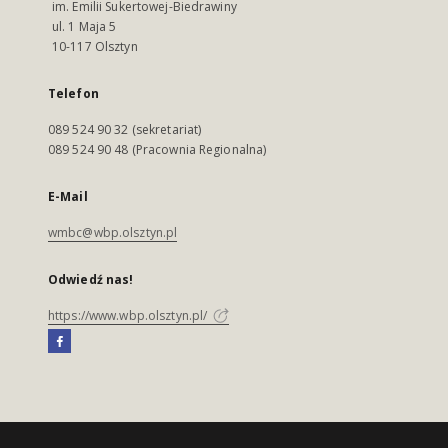
im. Emilii Sukertowej-Biedrawiny
ul. 1 Maja 5
10-117 Olsztyn
Telefon
089 524 90 32 (sekretariat)
089 524 90 48 (Pracownia Regionalna)
E-Mail
wmbc@wbp.olsztyn.pl
Odwiedź nas!
https://www.wbp.olsztyn.pl/