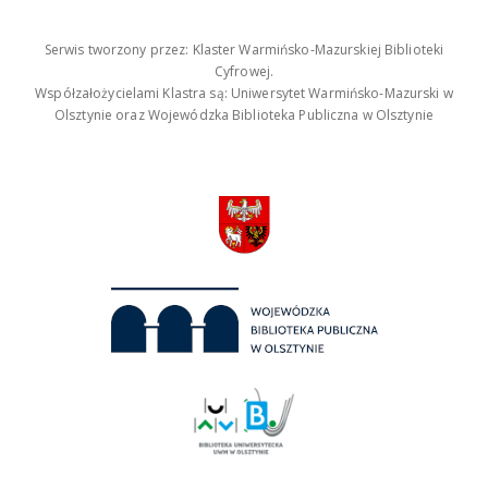
Serwis tworzony przez: Klaster Warmińsko-Mazurskiej Biblioteki
Cyfrowej.
Współzałożycielami Klastra są: Uniwersytet Warmińsko-Mazurski w
Olsztynie oraz Wojewódzka Biblioteka Publiczna w Olsztynie