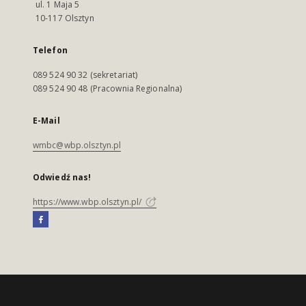
ul. 1 Maja 5
10-117 Olsztyn
Telefon
089 524 90 32 (sekretariat)
089 524 90 48 (Pracownia Regionalna)
E-Mail
wmbc@wbp.olsztyn.pl
Odwiedź nas!
https://www.wbp.olsztyn.pl/