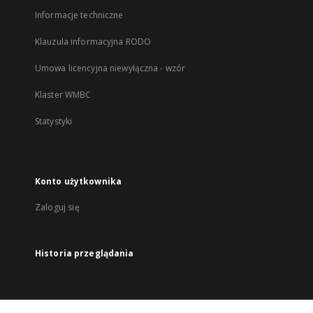
Informacje techniczne
Klauzula informacyjna RODO
Umowa licencyjna niewyłączna - wzór
Klaster WMBC
Statystyki
Konto użytkownika
Zaloguj się
Historia przeglądania