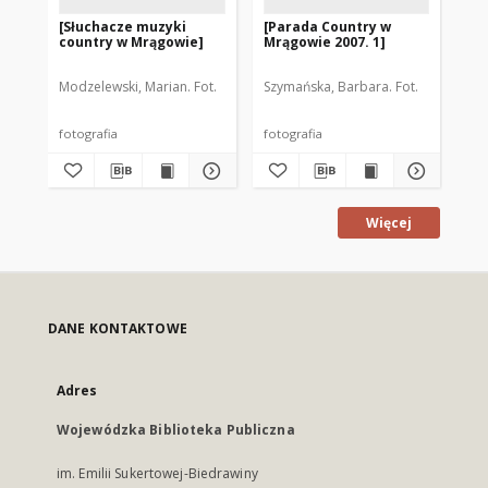
[Słuchacze muzyki
[Parada Country w
[S
country w Mrągowie]
Mrągowie 2007. 1]
co
Cz
Modzelewski, Marian. Fot.
Szymańska, Barbara. Fot.
Mod
fotografia
fotografia
fot
Więcej
DANE KONTAKTOWE
Adres
Wojewódzka Biblioteka Publiczna
im. Emilii Sukertowej-Biedrawiny