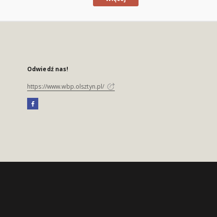
Odwiedź nas!
https://www.wbp.olsztyn.pl/