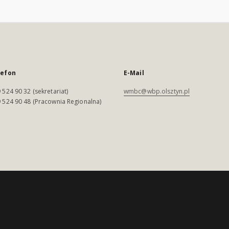
lefon
E-Mail
 524 90 32 (sekretariat)
wmbc@wbp.olsztyn.pl
 524 90 48 (Pracownia Regionalna)