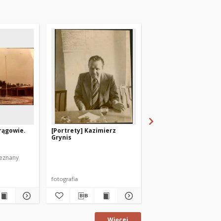
rągowie.
[Portrety] Kazimierz
[Pracownicy Hotelu O
Grynis
"Mrongovia" w pocho
pierwszomajowym. 1
ieznany
Autor fotografii nieznan
fotografia
fotografia
Więcej