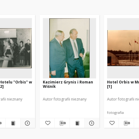
Hotelu "Orbis" w
Kazimierz Grynis i Roman
Hotel Orbis w M
2]
Wiśnik
[1]
afii nieznany
Autor fotografii nieznany
Autor fotografii n
fotografia