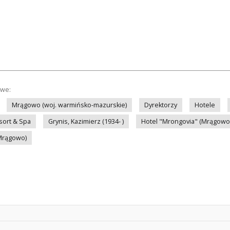
owe:
Mrągowo (woj. warmińsko-mazurskie)
Dyrektorzy
Hotele
sort & Spa
Grynis, Kazimierz (1934- )
Hotel "Mrongovia" (Mrągowo
Mrągowo)