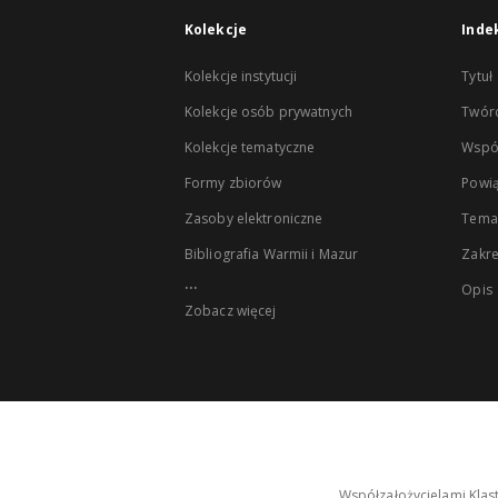
Kolekcje
Inde
Kolekcje instytucji
Tytuł
Kolekcje osób prywatnych
Twór
Kolekcje tematyczne
Wspó
Formy zbiorów
Powią
Zasoby elektroniczne
Tema
Bibliografia Warmii i Mazur
Zakr
...
Opis
Zobacz więcej
Współzałożycielami Klas