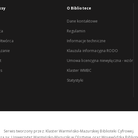
ksy
O Bibliotece
Dane kontaktowe
ca
Regulamin
łtwórca
Informacje techniczne
zanie
Klauzula informacyjna RODO
t
Umowa licencyjna niewyłączna - wzór
es
Klaster WMBC
Statystyki
Serwis tworzony przez: Klaster Warmińsko-Mazurskiej Biblioteki Cyfrowej.
tra są: Uniwersytet Warmińsko-Mazurski w Olsztynie oraz Wojewódzka Bibliote