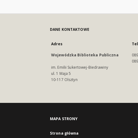
DANE KONTAKTOWE
Adres
Te
Wojewódzka Biblioteka Publiczna
089
089
im. Emilii Sukertowej-Biedrawiny
ul. 1 Maja 5
10-117 Olsztyn
MAPA STRONY
Strona główna