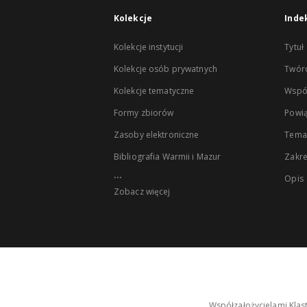
Kolekcje
Inde
Kolekcje instytucji
Tytuł
Kolekcje osób prywatnych
Twór
Kolekcje tematyczne
Wspó
Formy zbiorów
Powią
Zasoby elektroniczne
Tema
Bibliografia Warmii i Mazur
Zakr
...
Opis
Zobacz więcej
Współzałożycielami Klas