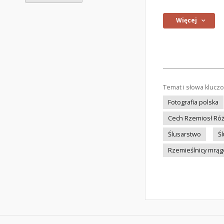
Więcej
Temat i słowa klucz
Fotografia polska
Cech Rzemiosł Ró
Ślusarstwo
Ś
Rzemieślnicy mrą