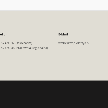
lefon
E-Mail
 524 90 32 (sekretariat)
wmbc@wbp.olsztyn.pl
 524 90 48 (Pracownia Regionalna)