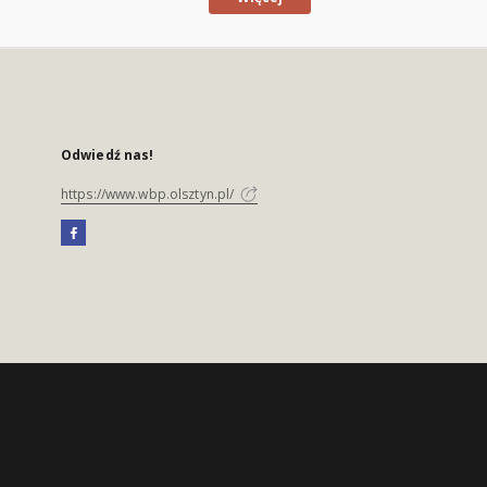
Odwiedź nas!
https://www.wbp.olsztyn.pl/