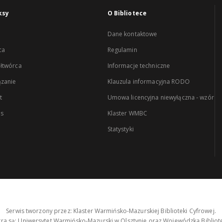
ksy
O Bibliotece
Dane kontaktowe
ca
Regulamin
łtwórca
Informacje techniczne
zanie
Klauzula informacyjna RODO
t
Umowa licencyjna niewyłączna - wzór
es
Klaster WMBC
Statystyki
Serwis tworzony przez: Klaster Warmińsko-Mazurskiej Biblioteki Cyfrowej.
tra są: Uniwersytet Warmińsko-Mazurski w Olsztynie oraz Wojewódzka Bibliote