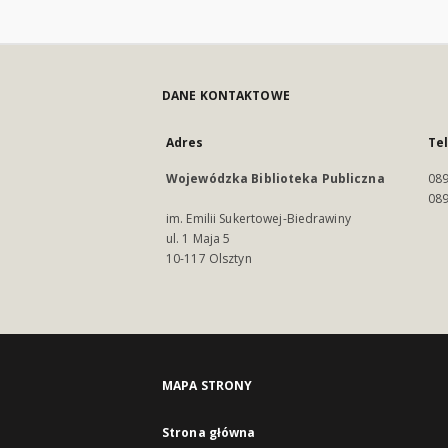
DANE KONTAKTOWE
Adres
Te
Wojewódzka Biblioteka Publiczna
089
089
im. Emilii Sukertowej-Biedrawiny
ul. 1 Maja 5
10-117 Olsztyn
MAPA STRONY
Strona główna