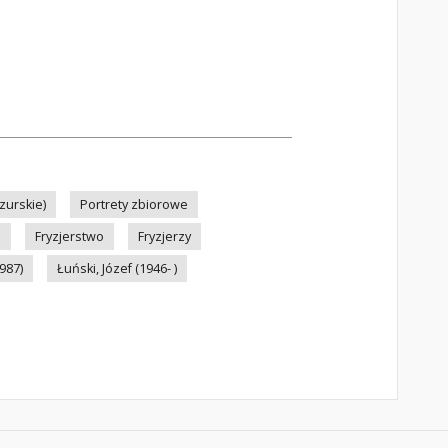
zurskie)
Portrety zbiorowe
e
Fryzjerstwo
Fryzjerzy
987)
Łuński, Józef (1946- )