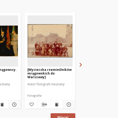
mrągowscy.
[Wycieczka rzemieślników
[Rzemieślnicy mrągo
mrągowskich do
3]
Warszawy]
ieznany
Autor fotografii nieznany
Autor fotografii nieznan
fotografia
fotografia
Więcej