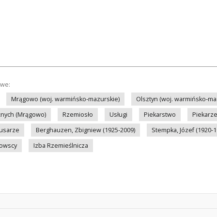
owe:
Mrągowo (woj. warmińsko-mazurskie)
Olsztyn (woj. warmińsko-ma
żnych (Mrągowo)
Rzemiosło
Usługi
Piekarstwo
Piekarz
lusarze
Berghauzen, Zbigniew (1925-2009)
Stempka, Józef (1920-1
gowscy
Izba Rzemieślnicza