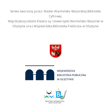
Serwis tworzony przez: Klaster Warmińsko-Mazurskiej Biblioteki
Cyfrowej.
Współzałożycielami Klastra są: Uniwersytet Warmińsko-Mazurski w
Olsztynie oraz Wojewódzka Biblioteka Publiczna w Olsztynie