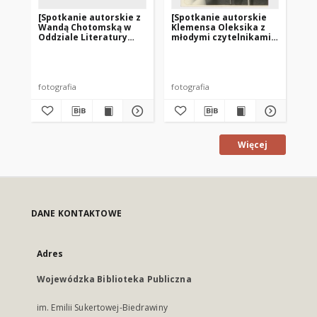
[Spotkanie autorskie z
[Spotkanie autorskie
[S
Wandą Chotomską w
Klemensa Oleksika z
Wa
Oddziale Literatury
młodymi czytelnikami
Mie
Zagranicznej WBP w
w Miejskiej Bibliotece
Pu
Olsztynie. 1]
Publicznej w Lubawie]
1]
fotografia
fotografia
fot
Więcej
DANE KONTAKTOWE
Adres
Wojewódzka Biblioteka Publiczna
im. Emilii Sukertowej-Biedrawiny