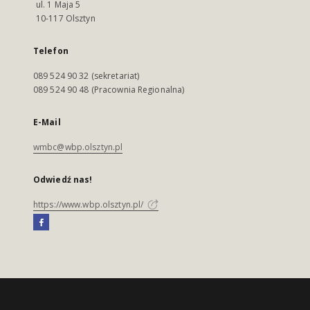
ul. 1 Maja 5
10-117 Olsztyn
Telefon
089 524 90 32 (sekretariat)
089 524 90 48 (Pracownia Regionalna)
E-Mail
wmbc@wbp.olsztyn.pl
Odwiedź nas!
https://www.wbp.olsztyn.pl/