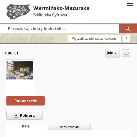
Wyszukiwanie zaawansowane
?
OBIEKT
Pokaż treść
Pobierz
OPIS
INFORMACJE