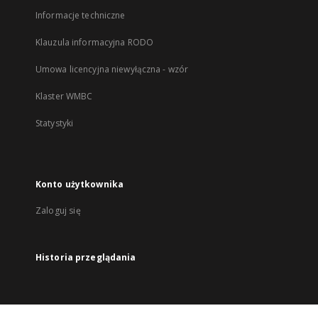
Informacje techniczne
Klauzula informacyjna RODO
Umowa licencyjna niewyłączna - wzór
Klaster WMBC
Statystyki
Konto użytkownika
Zaloguj się
Historia przeglądania