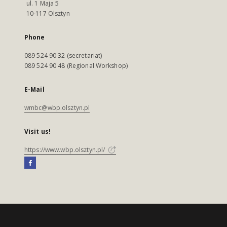
ul. 1 Maja 5
10-117 Olsztyn
Phone
089 524 90 32 (secretariat)
089 524 90 48 (Regional Workshop)
E-Mail
wmbc@wbp.olsztyn.pl
Visit us!
https://www.wbp.olsztyn.pl/