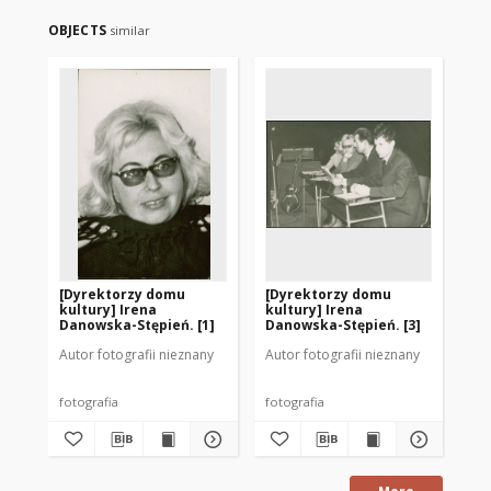
OBJECTS
similar
[Dyrektorzy domu
[Dyrektorzy domu
[D
kultury] Irena
kultury] Irena
ku
Danowska-Stępień. [1]
Danowska-Stępień. [3]
Da
Autor fotografii nieznany
Autor fotografii nieznany
Aut
fotografia
fotografia
fot