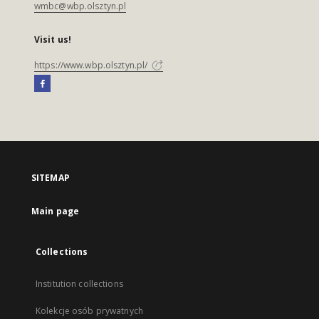
wmbc@wbp.olsztyn.pl
Visit us!
https://www.wbp.olsztyn.pl/
SITEMAP
Main page
Collections
Institution collections
Kolekcje osób prywatnych