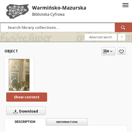
Advanced search
?
OBJECT
Show content
Download
DESCRIPTION
INFORMATION