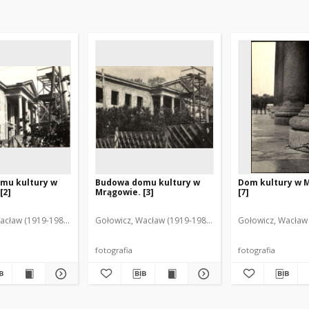
mu kultury w
Budowa domu kultury w
Dom kultury w 
[2]
Mrągowie. [3]
[7]
acław (1919-1983). Fot.
Gołowicz, Wacław (1919-1983). Fot.
Gołowicz, Wacław 
fotografia
fotografia