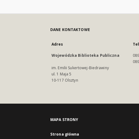
DANE KONTAKTOWE
Adres
Te
Wojewódzka Biblioteka Publiczna
089
089
im. Emilii Sukertowej-Biedrawiny
ul. 1 Maja 5
10-117 Olsztyn
MAPA STRONY
Strona główna