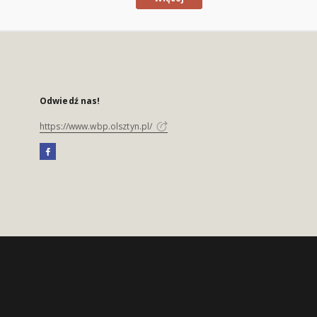
Odwiedź nas!
https://www.wbp.olsztyn.pl/