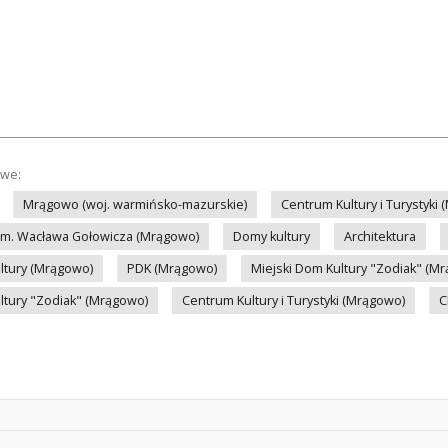
owe:
Mrągowo (woj. warmińsko-mazurskie)
Centrum Kultury i Turystyki
 im. Wacława Gołowicza (Mrągowo)
Domy kultury
Architektura
ltury (Mrągowo)
PDK (Mrągowo)
Miejski Dom Kultury "Zodiak" (M
ltury "Zodiak" (Mrągowo)
Centrum Kultury i Turystyki (Mrągowo)
C