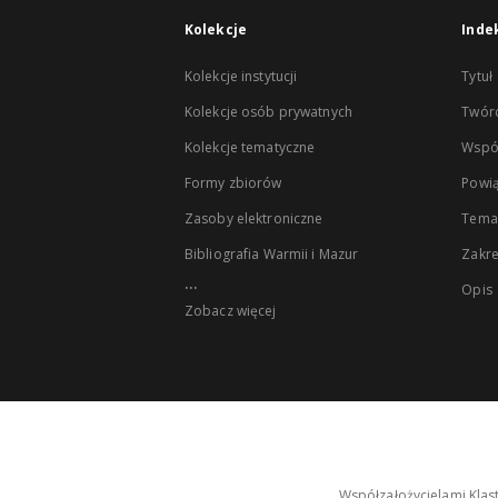
Kolekcje
Inde
Kolekcje instytucji
Tytuł
Kolekcje osób prywatnych
Twór
Kolekcje tematyczne
Wspó
Formy zbiorów
Powią
Zasoby elektroniczne
Tema
Bibliografia Warmii i Mazur
Zakr
...
Opis
Zobacz więcej
Współzałożycielami Klas