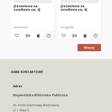
[Zezwolenie na
[Zezwolenie na
[Z
osiedlenie się. 4]
osiedlenie się. 6]
osi
dokument
fotografia
do
Więcej
DANE KONTAKTOWE
Adres
Wojewódzka Biblioteka Publiczna
im. Emilii Sukertowej-Biedrawiny
ul. 1 Maja 5