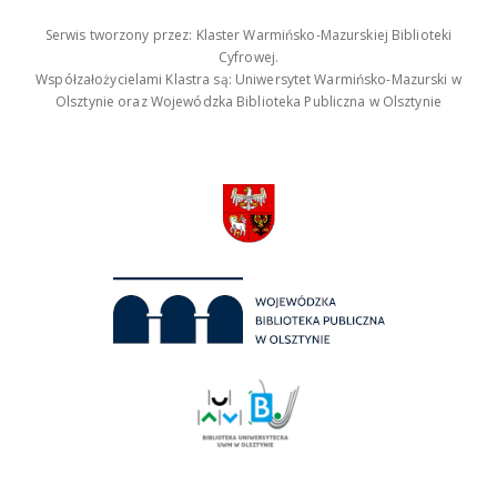
Serwis tworzony przez: Klaster Warmińsko-Mazurskiej Biblioteki
Cyfrowej.
Współzałożycielami Klastra są: Uniwersytet Warmińsko-Mazurski w
Olsztynie oraz Wojewódzka Biblioteka Publiczna w Olsztynie