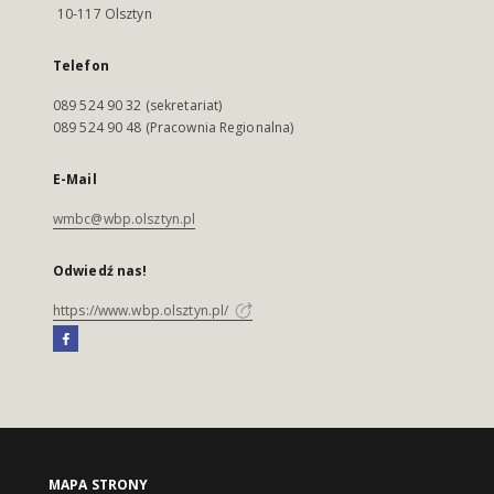
10-117 Olsztyn
Telefon
089 524 90 32 (sekretariat)
089 524 90 48 (Pracownia Regionalna)
E-Mail
wmbc@wbp.olsztyn.pl
Odwiedź nas!
https://www.wbp.olsztyn.pl/
MAPA STRONY