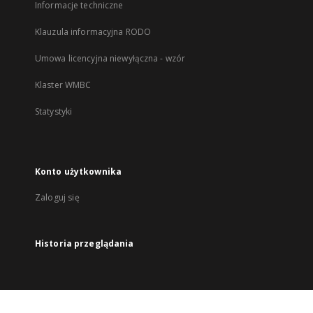
Informacje techniczne
Klauzula informacyjna RODO
Umowa licencyjna niewyłączna - wzór
Klaster WMBC
Statystyki
Konto użytkownika
Zaloguj się
Historia przeglądania