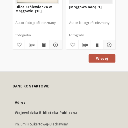
Ulica Królewiecka w
[Mrągowo nocą. 1]
[M
Mrągowie. [10]
Autor fotografii nieznany
Autor fotografii nieznany
Aut
fotografia
fotografia
fot
Więcej
DANE KONTAKTOWE
Adres
Wojewódzka Biblioteka Publiczna
im. Emilii Sukertowej-Biedrawiny