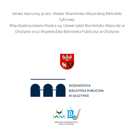
Serwis tworzony przez: Klaster Warmińsko-Mazurskiej Biblioteki
Cyfrowej.
Współzałożycielami Klastra są: Uniwersytet Warmińsko-Mazurski w
Olsztynie oraz Wojewódzka Biblioteka Publiczna w Olsztynie