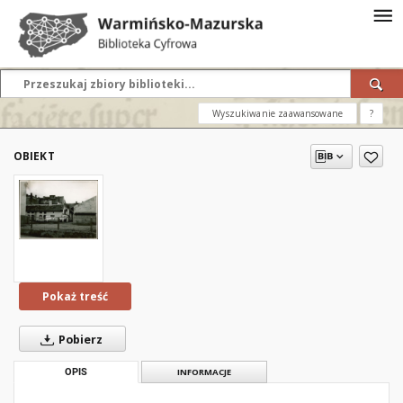
Wyszukiwanie zaawansowane
?
OBIEKT
Pokaż treść
Pobierz
OPIS
INFORMACJE