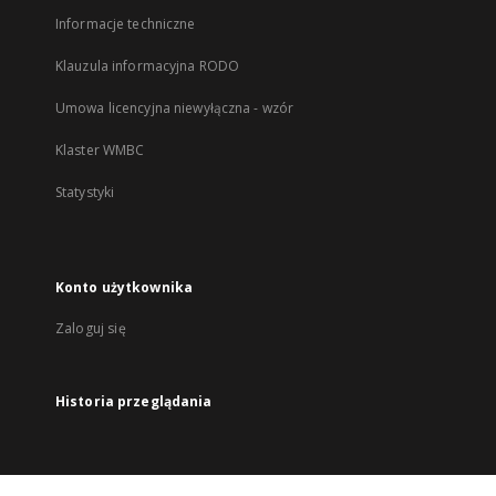
Informacje techniczne
Klauzula informacyjna RODO
Umowa licencyjna niewyłączna - wzór
Klaster WMBC
Statystyki
Konto użytkownika
Zaloguj się
Historia przeglądania