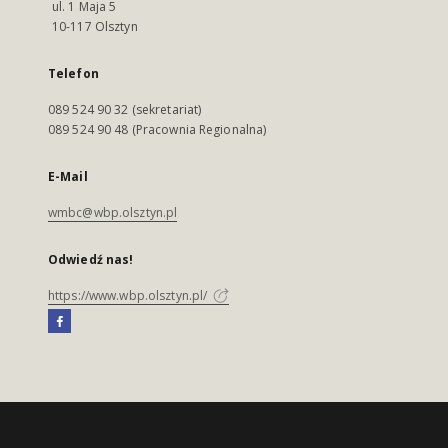
ul. 1 Maja 5
10-117 Olsztyn
Telefon
089 524 90 32 (sekretariat)
089 524 90 48 (Pracownia Regionalna)
E-Mail
wmbc@wbp.olsztyn.pl
Odwiedź nas!
https://www.wbp.olsztyn.pl/