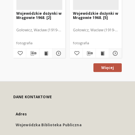
Wojewódzkie dożynki w
Wojewódzkie dożynki w
Wo
Mrągowie 1968. [2]
Mrągowie 1968. [5]
Mr
Gołowicz, Wacław (1919-1983). Fot.
Gołowicz, Wacław (1919-1983). Fot.
Goł
fotografia
fotografia
fot
Więcej
DANE KONTAKTOWE
Adres
Wojewódzka Biblioteka Publiczna