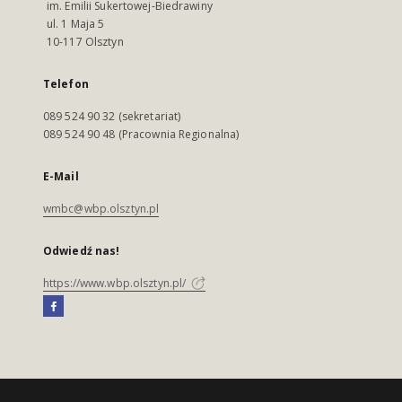
im. Emilii Sukertowej-Biedrawiny
ul. 1 Maja 5
10-117 Olsztyn
Telefon
089 524 90 32 (sekretariat)
089 524 90 48 (Pracownia Regionalna)
E-Mail
wmbc@wbp.olsztyn.pl
Odwiedź nas!
https://www.wbp.olsztyn.pl/