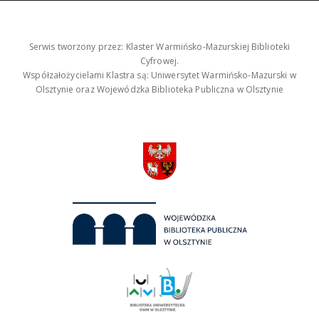
Serwis tworzony przez: Klaster Warmińsko-Mazurskiej Biblioteki
Cyfrowej.
Współzałożycielami Klastra są: Uniwersytet Warmińsko-Mazurski w
Olsztynie oraz Wojewódzka Biblioteka Publiczna w Olsztynie