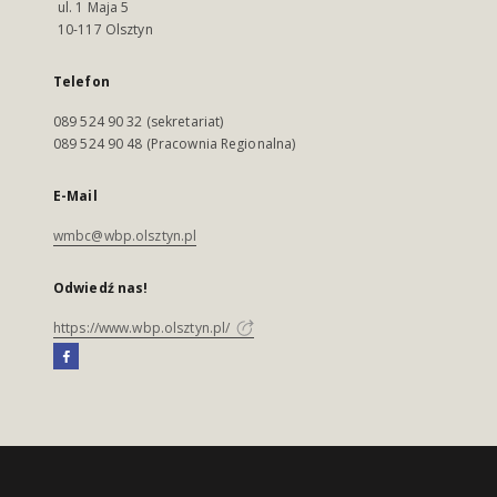
ul. 1 Maja 5
10-117 Olsztyn
Telefon
089 524 90 32 (sekretariat)
089 524 90 48 (Pracownia Regionalna)
E-Mail
wmbc@wbp.olsztyn.pl
Odwiedź nas!
https://www.wbp.olsztyn.pl/