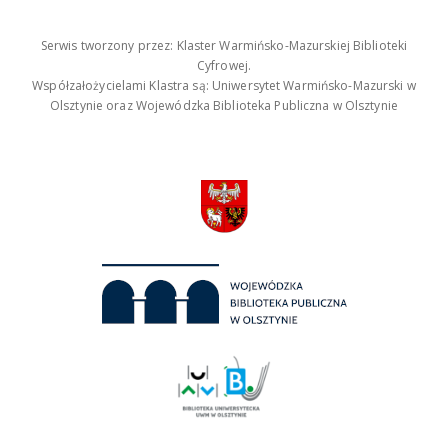
Serwis tworzony przez: Klaster Warmińsko-Mazurskiej Biblioteki
Cyfrowej.
Współzałożycielami Klastra są: Uniwersytet Warmińsko-Mazurski w
Olsztynie oraz Wojewódzka Biblioteka Publiczna w Olsztynie