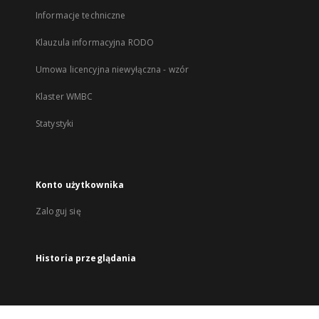
Informacje techniczne
Klauzula informacyjna RODO
Umowa licencyjna niewyłączna - wzór
Klaster WMBC
Statystyki
Konto użytkownika
Zaloguj się
Historia przeglądania