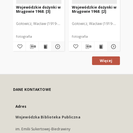
Wojewódzkie dożynki w
Wojewódzkie dożynki w
Wo
Mrągowie 1968. [3]
Mrągowie 1968. [2]
Mr
Gołowicz, Wacław (1919-1983). Fot.
Gołowicz, Wacław (1919-1983). Fot.
Goł
fotografia
fotografia
fot
Więcej
DANE KONTAKTOWE
Adres
Wojewódzka Biblioteka Publiczna
im. Emilii Sukertowej-Biedrawiny