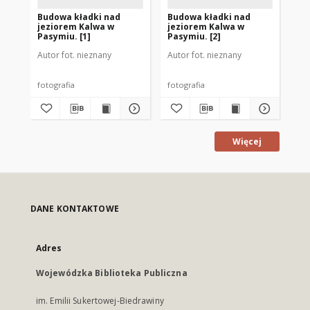
Budowa kładki nad
Budowa kładki nad
Bu
jeziorem Kalwa w
jeziorem Kalwa w
je
Pasymiu. [1]
Pasymiu. [2]
Pa
Autor fot. nieznany
Autor fot. nieznany
Aut
fotografia
fotografia
fot
Więcej
DANE KONTAKTOWE
Adres
Wojewódzka Biblioteka Publiczna
im. Emilii Sukertowej-Biedrawiny