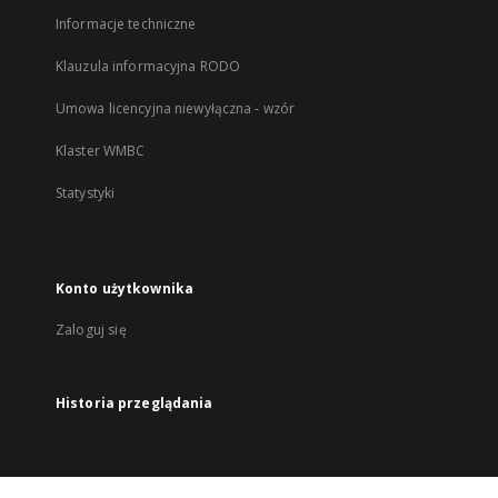
Informacje techniczne
Klauzula informacyjna RODO
Umowa licencyjna niewyłączna - wzór
Klaster WMBC
Statystyki
Konto użytkownika
Zaloguj się
Historia przeglądania