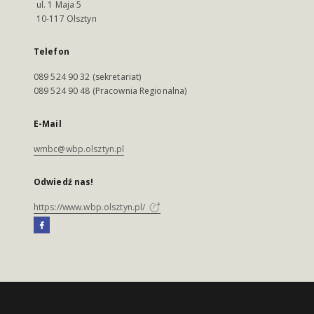
ul. 1 Maja 5
10-117 Olsztyn
Telefon
089 524 90 32 (sekretariat)
089 524 90 48 (Pracownia Regionalna)
E-Mail
wmbc@wbp.olsztyn.pl
Odwiedź nas!
https://www.wbp.olsztyn.pl/