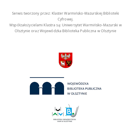
Serwis tworzony przez: Klaster Warmińsko-Mazurskiej Biblioteki
Cyfrowej.
Współzałożycielami Klastra są: Uniwersytet Warmińsko-Mazurski w
Olsztynie oraz Wojewódzka Biblioteka Publiczna w Olsztynie