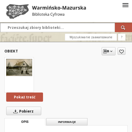
Wyszukiwanie zaawansowane
?
OBIEKT
Pokaż treść
Pobierz
OPIS
INFORMACJE