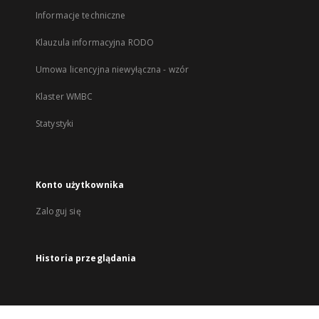
Informacje techniczne
Klauzula informacyjna RODO
Umowa licencyjna niewyłączna - wzór
Klaster WMBC
Statystyki
Konto użytkownika
Zaloguj się
Historia przeglądania