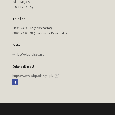
ul. 1 Maja 5
10-117 Olsztyn
Telefon
089 524 90 32 (sekretariat)
089 524 90 48 (Pracownia Regionalna)
E-Mail
wmbc@wbp.olsztyn.pl
Odwiedź nas!
https://www.wbp.olsztyn.pl/