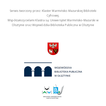
Serwis tworzony przez: Klaster Warmińsko-Mazurskiej Biblioteki
Cyfrowej.
Współzałożycielami Klastra są: Uniwersytet Warmińsko-Mazurski w
Olsztynie oraz Wojewódzka Biblioteka Publiczna w Olsztynie