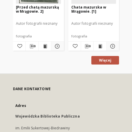
[Przed chatą mazurską
Chata mazurska w
[P
w Mrągowie. 2]
Mrągowie. [1]
w 
Autor fotografii nieznany
Autor fotografii nieznany
Aut
fotografia
fotografia
fot
Więcej
DANE KONTAKTOWE
Adres
Wojewódzka Biblioteka Publiczna
im. Emilii Sukertowej-Biedrawiny