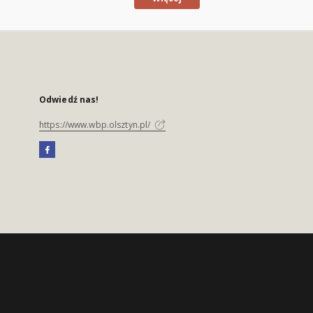
Odwiedź nas!
https://www.wbp.olsztyn.pl/