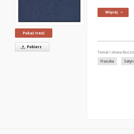
Więcej
Pokaż treść
Pobierz
Temat i słowa klucz
Fraszka
Satyr