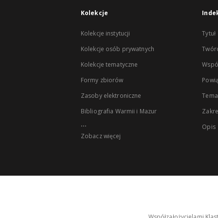
Kolekcje
Inde
Kolekcje instytucji
Tytuł
Kolekcje osób prywatnych
Twór
Kolekcje tematyczne
Wspó
Formy zbiorów
Powią
Zasoby elektroniczne
Tema
Bibliografia Warmii i Mazur
Zakr
...
Opis
Zobacz więcej
Współzałożycielami Klas