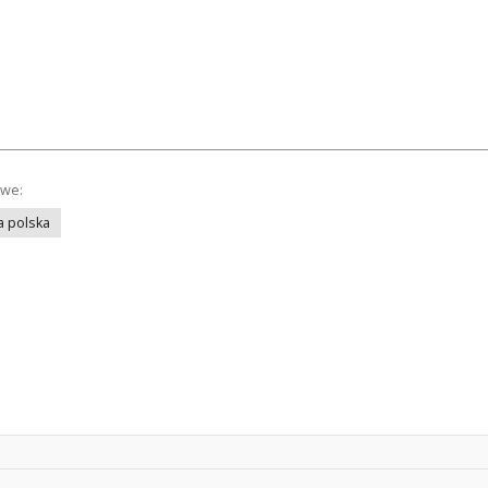
owe:
a polska