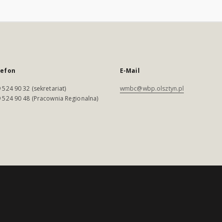
lefon
E-Mail
 524 90 32 (sekretariat)
wmbc@wbp.olsztyn.pl
 524 90 48 (Pracownia Regionalna)