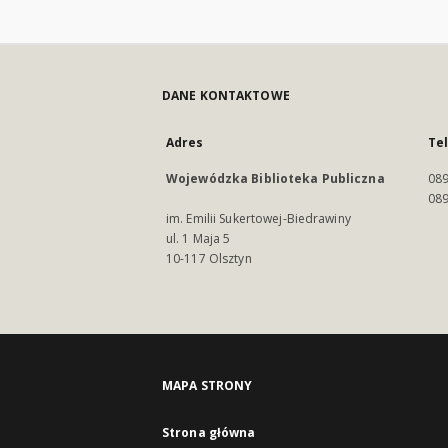
DANE KONTAKTOWE
Adres
Te
Wojewódzka Biblioteka Publiczna
089
089
im. Emilii Sukertowej-Biedrawiny
ul. 1 Maja 5
10-117 Olsztyn
MAPA STRONY
Strona główna