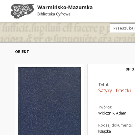
OBIEKT
OPIS
Tytuł:
Satyry i fraszki
Twórca:
Włócznik, Adam
Rodzaj dokumentu:
książka