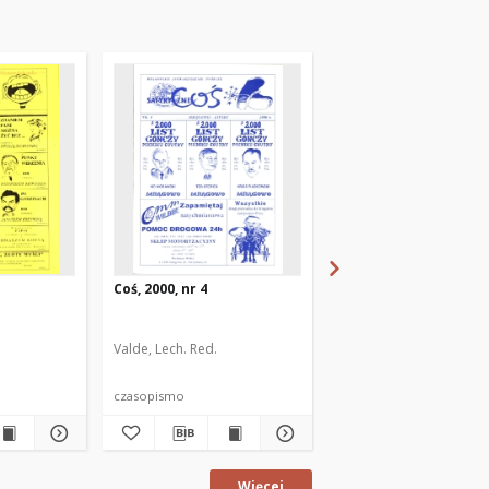
Coś, 2000, nr 4
Coś, 1999, nr 1
Valde, Lech. Red.
Valde, Lech. Red.
Gąska,
czasopismo
czasopismo
Więcej