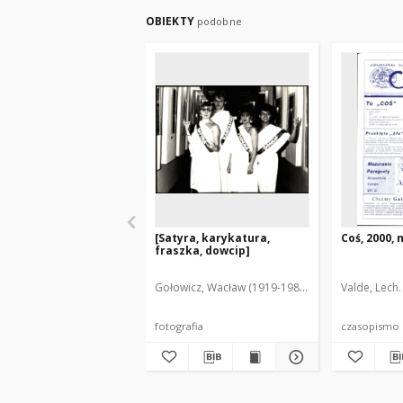
OBIEKTY
podobne
[Satyra, karykatura,
Coś, 2000, n
fraszka, dowcip]
Gołowicz, Wacław (1919-1983). Fot.
Valde, Lech.
fotografia
czasopismo