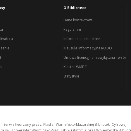
ksy
O Bibliotece
Dane kontaktowe
ca
Regulamin
łtwórca
Informacje techniczne
zanie
Klauzula informacyjna RODO
t
Umowa licencyjna niewyłączna - wzór
es
Klaster WMBC
Statystyki
Serwis tworzony przez: Klaster Warmińsko-Mazurskiej Biblioteki Cyfrowej.
tra są: Uniwersytet Warmińsko-Mazurski w Olsztynie oraz Wojewódzka Bibliote