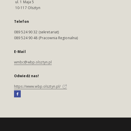
ul. 1 Maja 5
10-117 Olsztyn
Telefon
089 524 90 32 (sekretariat)
089 524 90 48 (Pracownia Regionalna)
E-Mail
wmbc@wbp.olsztyn.pl
Odwiedź nas!
https://www.wbp.olsztyn.pl/