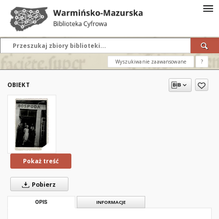
Wyszukiwanie zaawansowane
?
OBIEKT
Pokaż treść
Pobierz
OPIS
INFORMACJE