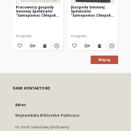
Pracownicy gospody
[Gospoda Gminnej
Za
Gminnej Spółdzielni
Spółdzielni
ob
"Samopomoc Chłopska"
"Samopomoc Chłopska"
re
w Pasymiu [2]
w Pasymiu]
Za
Ad
"S
Ol
Sz
fotografia
fotografia
dok
Więcej
DANE KONTAKTOWE
Adres
Wojewódzka Biblioteka Publiczna
im. Emilii Sukertowej-Biedrawiny