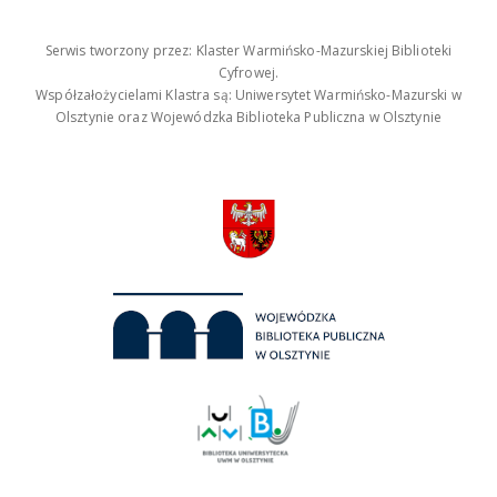
Serwis tworzony przez: Klaster Warmińsko-Mazurskiej Biblioteki
Cyfrowej.
Współzałożycielami Klastra są: Uniwersytet Warmińsko-Mazurski w
Olsztynie oraz Wojewódzka Biblioteka Publiczna w Olsztynie