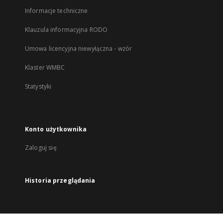
Informacje techniczne
Klauzula informacyjna RODO
Umowa licencyjna niewyłączna - wzór
Klaster WMBC
Statystyki
Konto użytkownika
Zaloguj się
Historia przeglądania