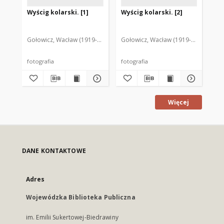
Wyścig kolarski. [1]
Wyścig kolarski. [2]
Za
ko
st
Mr
Gołowicz, Wacław (1919-1983). Fot.
Gołowicz, Wacław (1919-1983). Fot.
Goł
fotografia
fotografia
fot
Więcej
DANE KONTAKTOWE
Adres
Wojewódzka Biblioteka Publiczna
im. Emilii Sukertowej-Biedrawiny