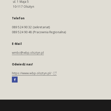
ul. 1 Maja 5
10-117 Olsztyn
Telefon
089 524 90 32 (sekretariat)
089 524 90 48 (Pracownia Regionalna)
E-Mail
wmbc@wbp.olsztyn.pl
Odwiedź nas!
https://www.wbp.olsztyn.pl/