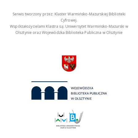
Serwis tworzony przez: Klaster Warmińsko-Mazurskiej Biblioteki
Cyfrowej.
Współzałożycielami Klastra są: Uniwersytet Warmińsko-Mazurski w
Olsztynie oraz Wojewódzka Biblioteka Publiczna w Olsztynie