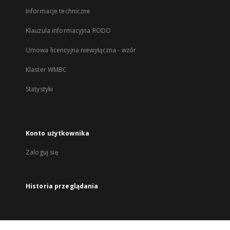
Informacje techniczne
Klauzula informacyjna RODO
Umowa licencyjna niewyłączna - wzór
Klaster WMBC
Statystyki
Konto użytkownika
Zaloguj się
Historia przeglądania