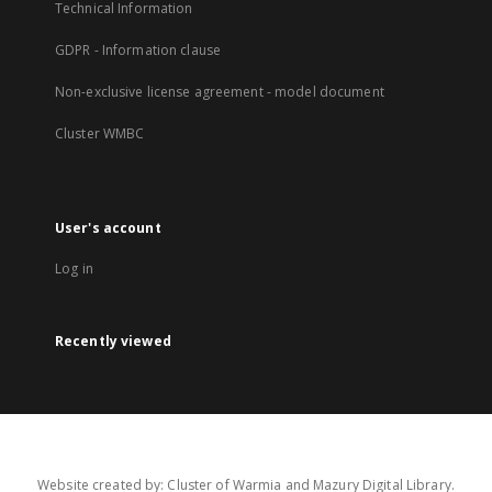
Technical Information
GDPR - Information clause
Non-exclusive license agreement - model document
Cluster WMBC
User's account
Log in
Recently viewed
Website created by: Cluster of Warmia and Mazury Digital Library.