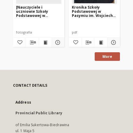
[Nauczyciele i
Kronika Szkoły
Kr
uczniowie Szkoły
Podstawowej w
Po
Podstawowej w
Pasymiu im. Wojciecha
Pa
Pasymiu]
Kętrzyńskiego z lat
Kę
1945-1965
19
fotografia
pdf
pdf
More
CONTACT DETAILS
Address
Provincial Public Library
of Emilia Sukertowa-Biedrawina
ul. 1 Maja 5