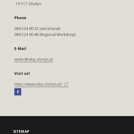
10-117 Olsztyn
Phone
089 524 90 32 (secretariat)
089 524 90 48 (Regional Workshop)
E-Mail
wmbc@wbp.olsztyn.pl
Visit us!
https://www.wbp.olsztyn.pl/
SITEMAP