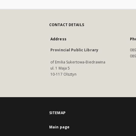
CONTACT DETAILS
Address
Ph
Provincial Public Library
089
089
of Emilia Sukertowa-Biedrawina
ul. 1 Maja 5
10-117 Olsztyn
SITEMAP
Main page