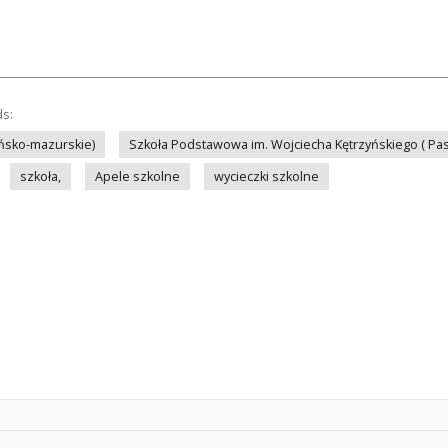
ds:
ńsko-mazurskie)
Szkoła Podstawowa im. Wojciecha Kętrzyńskiego ( Pas
szkoła,
Apele szkolne
wycieczki szkolne