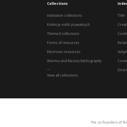
Collections
Inde
Institution collections
Title
Kolekcje osób prywatnych
Creat
Themed collections
Contr
Forms of resources
Relat
Electronic resources
Subje
Warmia and Mazury bibliography
Cove
...
Descr
View all collections
The co-founders of the