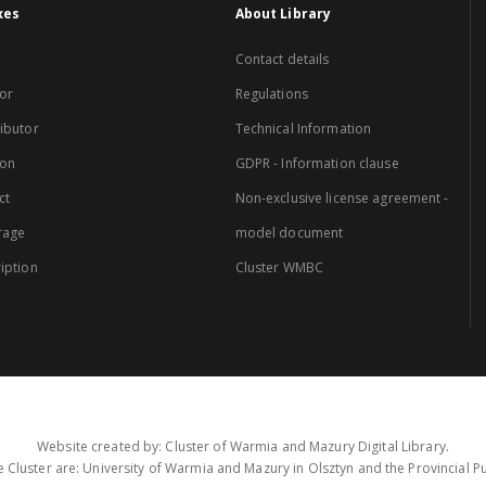
xes
About Library
Contact details
or
Regulations
ibutor
Technical Information
ion
GDPR - Information clause
ct
Non-exclusive license agreement -
rage
model document
iption
Cluster WMBC
Website created by: Cluster of Warmia and Mazury Digital Library.
 Cluster are: University of Warmia and Mazury in Olsztyn and the Provincial Pub