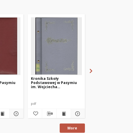
Kronika Szkoły
Kronika Szkoły
 Pasymiu
Podstawowej w Pasymiu
Podstawowej w Pasy
im. Wojciecha
im. Wojciecha
 roku 1999
Kętrzyńskiego z lat 1997-
Kętrzyńskiego z lat 1
1999
1992
pdf
pdf
More