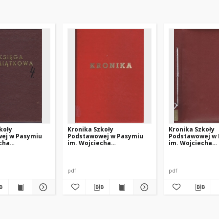
koły
Kronika Szkoły
Kronika Szkoły
ej w Pasymiu
Podstawowej w Pasymiu
Podstawowej w
cha
im. Wojciecha
im. Wojciecha
ego z lat 1982-
Kętrzyńskiego z lat 1995-
Kętrzyńskiego z
1997
pdf
pdf