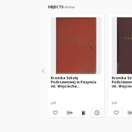
OBJECTS
similar
Kronika Szkoły
Kronika Sz
Podstawowej w Pasymiu
Podstawow
im. Wojciecha
im. Wojcie
Kętrzyńskiego z lat 1973-
Kętrzyński
1982
1985
pdf
pdf