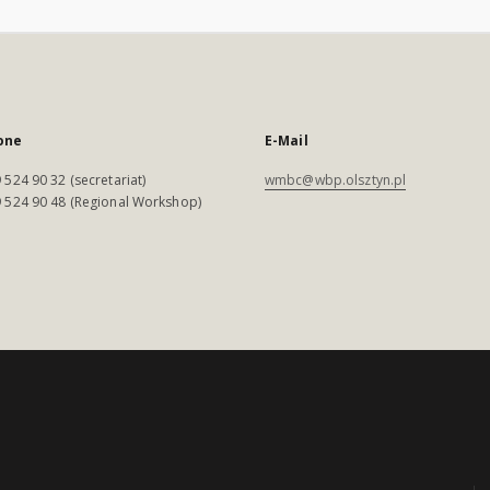
one
E-Mail
 524 90 32 (secretariat)
wmbc@wbp.olsztyn.pl
 524 90 48 (Regional Workshop)