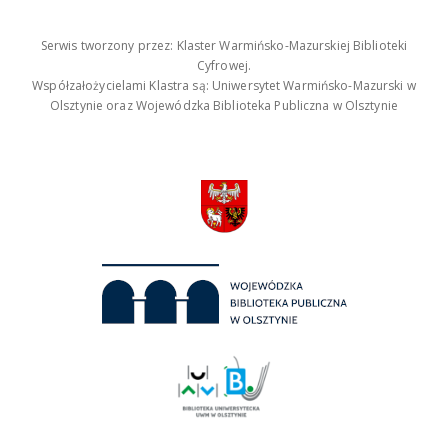
Serwis tworzony przez: Klaster Warmińsko-Mazurskiej Biblioteki
Cyfrowej.
Współzałożycielami Klastra są: Uniwersytet Warmińsko-Mazurski w
Olsztynie oraz Wojewódzka Biblioteka Publiczna w Olsztynie