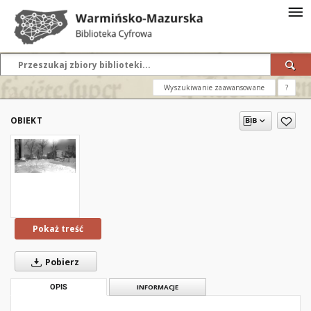
Wyszukiwanie zaawansowane
?
OBIEKT
Pokaż treść
Pobierz
OPIS
INFORMACJE