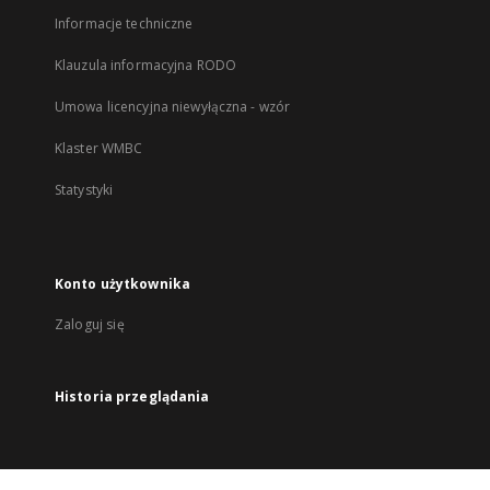
Informacje techniczne
Klauzula informacyjna RODO
Umowa licencyjna niewyłączna - wzór
Klaster WMBC
Statystyki
Konto użytkownika
Zaloguj się
Historia przeglądania