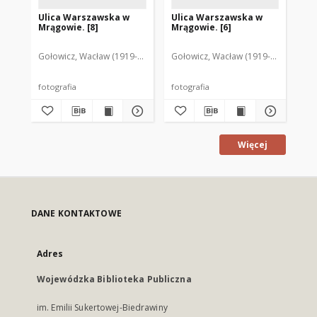
Ulica Warszawska w
Ulica Warszawska w
Ul
Mrągowie. [8]
Mrągowie. [6]
Mr
Gołowicz, Wacław (1919-1983). Fot.
Gołowicz, Wacław (1919-1983). Fot.
Goł
fotografia
fotografia
fot
Więcej
DANE KONTAKTOWE
Adres
Wojewódzka Biblioteka Publiczna
im. Emilii Sukertowej-Biedrawiny