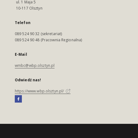
ul. 1 Maja 5
10-117 Olsztyn
Telefon
089 524 90 32 (sekretariat)
089 524 90 48 (Pracownia Regionalna)
E-Mail
wmbc@wbp.olsztyn.pl
Odwiedź nas!
https://www.wbp.olsztyn.pl/