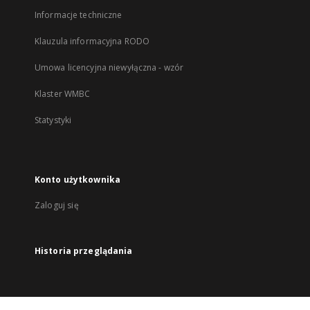
Informacje techniczne
Klauzula informacyjna RODO
Umowa licencyjna niewyłączna - wzór
Klaster WMBC
Statystyki
Konto użytkownika
Zaloguj się
Historia przeglądania