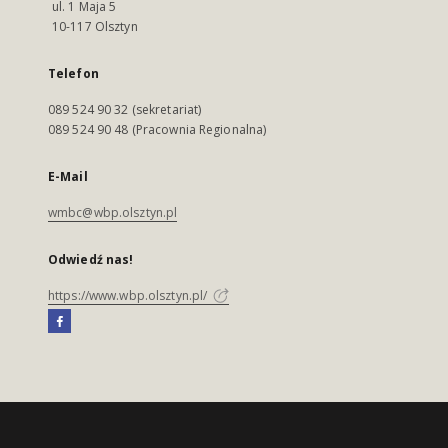
ul. 1 Maja 5
10-117 Olsztyn
Telefon
089 524 90 32 (sekretariat)
089 524 90 48 (Pracownia Regionalna)
E-Mail
wmbc@wbp.olsztyn.pl
Odwiedź nas!
https://www.wbp.olsztyn.pl/