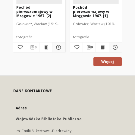
Pochód
Pochód
Po
pierwszomajowy w
pierwszomajowy w
pi
Mrągowie 1967. [2]
Mrągowie 1967. [1]
Mr
Gołowicz, Wacław (1919-1983). Fot.
Gołowicz, Wacław (1919-1983). Fot.
Goł
fotografia
fotografia
fot
Więcej
DANE KONTAKTOWE
Adres
Wojewódzka Biblioteka Publiczna
im. Emilii Sukertowej-Biedrawiny