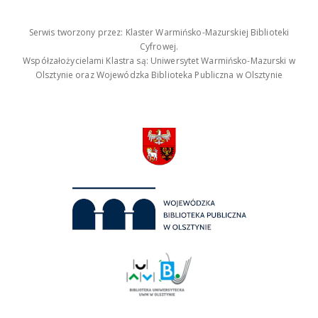
Serwis tworzony przez: Klaster Warmińsko-Mazurskiej Biblioteki
Cyfrowej.
Współzałożycielami Klastra są: Uniwersytet Warmińsko-Mazurski w
Olsztynie oraz Wojewódzka Biblioteka Publiczna w Olsztynie