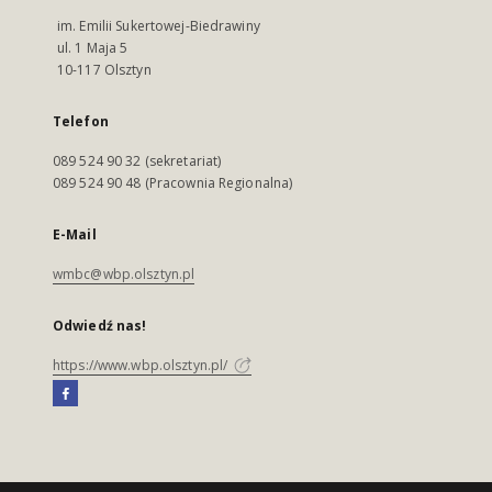
im. Emilii Sukertowej-Biedrawiny
ul. 1 Maja 5
10-117 Olsztyn
Telefon
089 524 90 32 (sekretariat)
089 524 90 48 (Pracownia Regionalna)
E-Mail
wmbc@wbp.olsztyn.pl
Odwiedź nas!
https://www.wbp.olsztyn.pl/