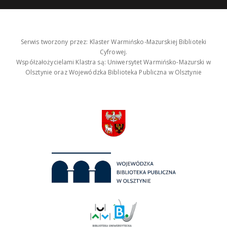
Serwis tworzony przez: Klaster Warmińsko-Mazurskiej Biblioteki
Cyfrowej.
Współzałożycielami Klastra są: Uniwersytet Warmińsko-Mazurski w
Olsztynie oraz Wojewódzka Biblioteka Publiczna w Olsztynie