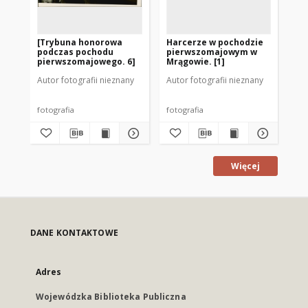
[Trybuna honorowa
Harcerze w pochodzie
Po
podczas pochodu
pierwszomajowym w
pi
pierwszomajowego. 6]
Mrągowie. [1]
Mr
Autor fotografii nieznany
Autor fotografii nieznany
Aut
fotografia
fotografia
fot
Więcej
DANE KONTAKTOWE
Adres
Wojewódzka Biblioteka Publiczna