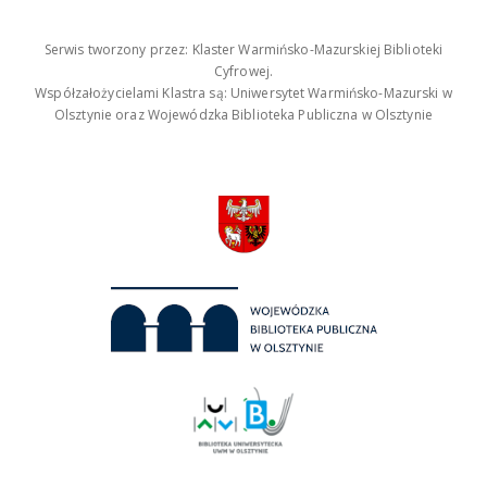
Serwis tworzony przez: Klaster Warmińsko-Mazurskiej Biblioteki
Cyfrowej.
Współzałożycielami Klastra są: Uniwersytet Warmińsko-Mazurski w
Olsztynie oraz Wojewódzka Biblioteka Publiczna w Olsztynie