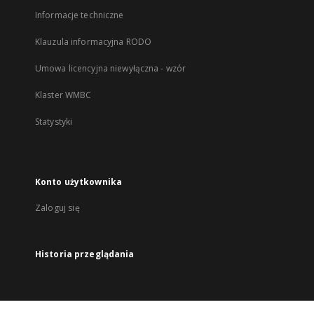
Informacje techniczne
Klauzula informacyjna RODO
Umowa licencyjna niewyłączna - wzór
Klaster WMBC
Statystyki
Konto użytkownika
Zaloguj się
Historia przeglądania