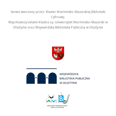
Serwis tworzony przez: Klaster Warmińsko-Mazurskiej Biblioteki
Cyfrowej.
Współzałożycielami Klastra są: Uniwersytet Warmińsko-Mazurski w
Olsztynie oraz Wojewódzka Biblioteka Publiczna w Olsztynie