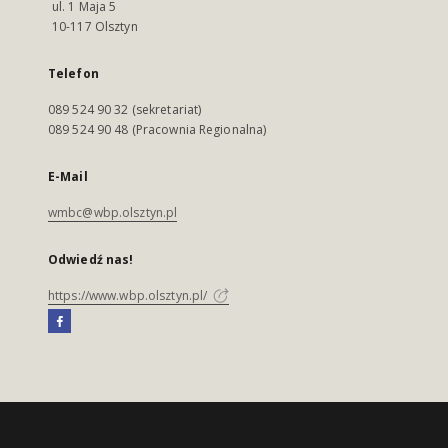
ul. 1 Maja 5
10-117 Olsztyn
Telefon
089 524 90 32 (sekretariat)
089 524 90 48 (Pracownia Regionalna)
E-Mail
wmbc@wbp.olsztyn.pl
Odwiedź nas!
https://www.wbp.olsztyn.pl/