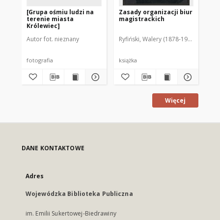
[Grupa ośmiu ludzi na
Zasady organizacji biur
[Żo
terenie miasta
magistrackich
pr
Królewiec]
Autor fot. nieznany
Ryfiński, Walery (1878-1930)
Aut
fotografia
książka
fot
Więcej
DANE KONTAKTOWE
Adres
Wojewódzka Biblioteka Publiczna
im. Emilii Sukertowej-Biedrawiny