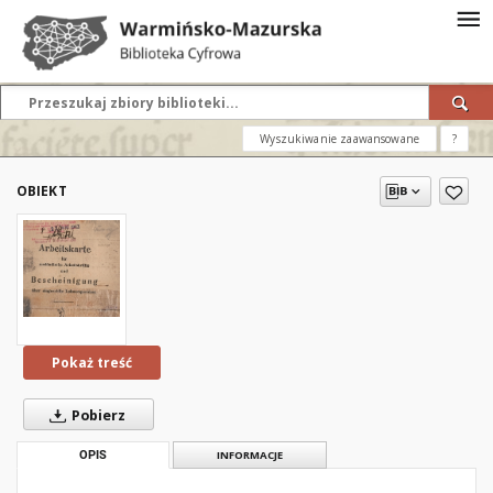
Wyszukiwanie zaawansowane
?
OBIEKT
Pokaż treść
Pobierz
OPIS
INFORMACJE