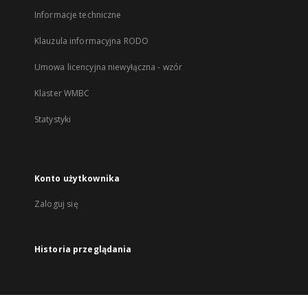
Informacje techniczne
Klauzula informacyjna RODO
Umowa licencyjna niewyłączna - wzór
Klaster WMBC
Statystyki
Konto użytkownika
Zaloguj się
Historia przeglądania