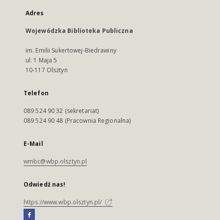
Adres
Wojewódzka Biblioteka Publiczna
im. Emilii Sukertowej-Biedrawiny
ul. 1 Maja 5
10-117 Olsztyn
Telefon
089 524 90 32 (sekretariat)
089 524 90 48 (Pracownia Regionalna)
E-Mail
wmbc@wbp.olsztyn.pl
Odwiedź nas!
https://www.wbp.olsztyn.pl/