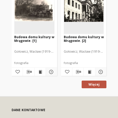
Budowa domu kultury w
Budowa domu kultury w
[G
Mrągowie. [1]
Mrągowie. [2]
ku
Gołowicz, Wacław (1919-1983). Fot.
Gołowicz, Wacław (1919-1983). Fot.
Goł
fotografia
fotografia
fot
Więcej
DANE KONTAKTOWE