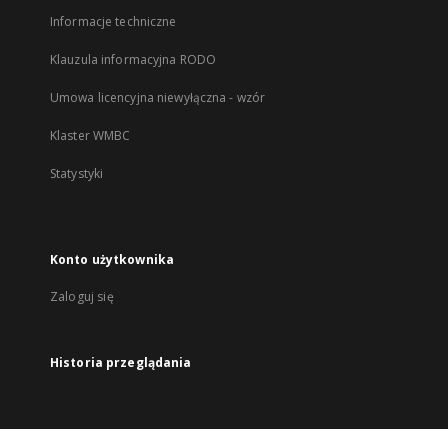
Informacje techniczne
Klauzula informacyjna RODO
Umowa licencyjna niewyłączna - wzór
Klaster WMBC
Statystyki
Konto użytkownika
Zaloguj się
Historia przeglądania