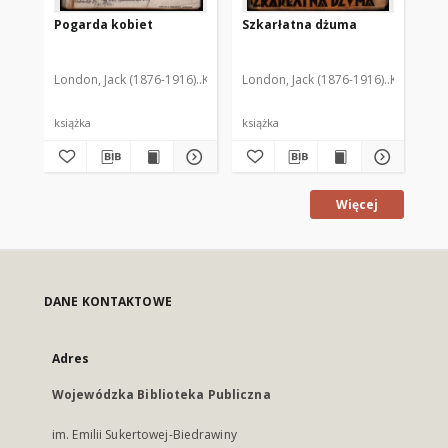
Pogarda kobiet
Szkarłatna dżuma
London, Jack (1876-1916)
Kuszelewska, Stanisława (1894-1966). Tłum.
London, Jack (1876-1916)
Kuszelewsk
książka
książka
Więcej
DANE KONTAKTOWE
Adres
Wojewódzka Biblioteka Publiczna
im. Emilii Sukertowej-Biedrawiny