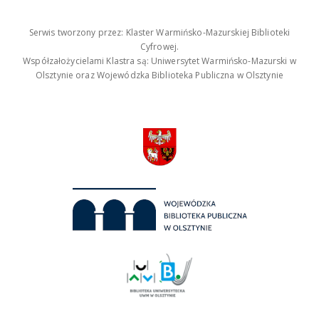
Serwis tworzony przez: Klaster Warmińsko-Mazurskiej Biblioteki
Cyfrowej.
Współzałożycielami Klastra są: Uniwersytet Warmińsko-Mazurski w
Olsztynie oraz Wojewódzka Biblioteka Publiczna w Olsztynie