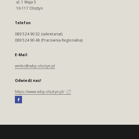
ul. 1 Maja 5
10-117 Olsztyn
Telefon
089 524 90 32 (sekretariat)
089 524 90 48 (Pracownia Regionalna)
E-Mail
wmbc@wbp.olsztyn.pl
Odwiedź nas!
https://www.wbp.olsztyn.pl/