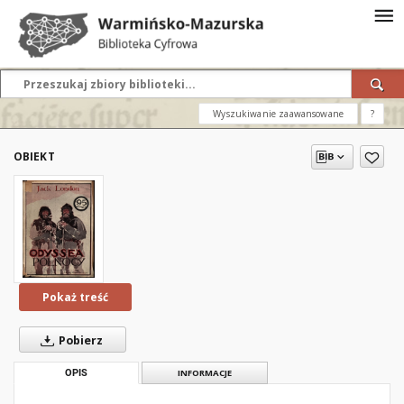
Wyszukiwanie zaawansowane
?
OBIEKT
Pokaż treść
Pobierz
OPIS
INFORMACJE