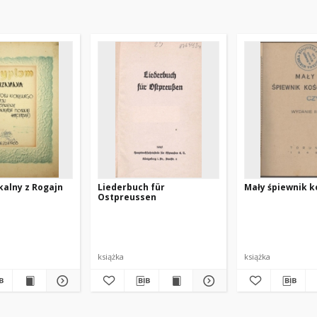
alny z Rogajn
Liederbuch für
Mały śpiewnik k
Ostpreussen
iewaczych na Westfalię, Nadrenię i Sąsiednie Tereny.
książka
książka