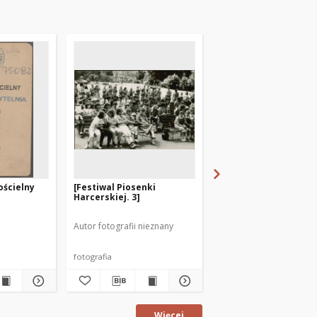
ościelny
[Festiwal Piosenki
[Festiwal Piosenki
Harcerskiej. 3]
Harcerskiej. 2]
Autor fotografii nieznany
Autor fotografii nieznan
fotografia
fotografia
Więcej