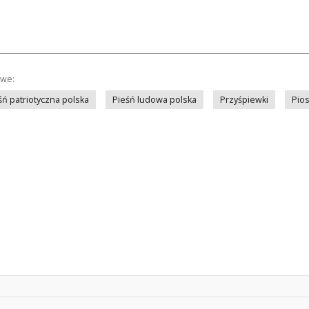
owe:
śń patriotyczna polska
Pieśń ludowa polska
Przyśpiewki
Pio