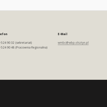
lefon
E-Mail
 524 90 32 (sekretariat)
wmbc@wbp.olsztyn.pl
 524 90 48 (Pracownia Regionalna)