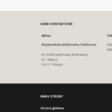
DANE KONTAKTOWE
Adres
Te
Wojewódzka Biblioteka Publiczna
089
089
im. Emilii Sukertowej-Biedrawiny
ul. 1 Maja 5
10-117 Olsztyn
MAPA STRONY
Strona główna