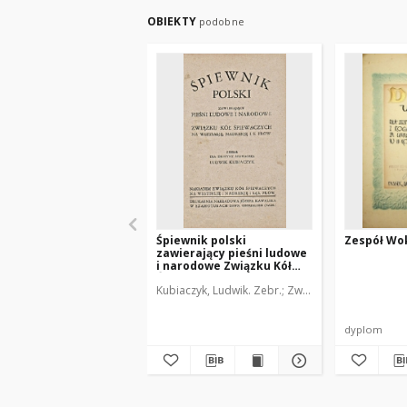
OBIEKTY
podobne
Śpiewnik polski
Zespół Wok
zawierający pieśni ludowe
i narodowe Związku Kół
Śpiewaczych na Westfalję,
Kubiaczyk, Ludwik. Zebr.
Związek Polskich Kół Śp
Nadrenję i s. prow.
dyplom