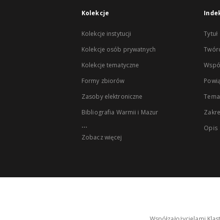
Kolekcje
Inde
Kolekcje instytucji
Tytuł
Kolekcje osób prywatnych
Twór
Kolekcje tematyczne
Wspó
Formy zbiorów
Powią
Zasoby elektroniczne
Tema
Bibliografia Warmii i Mazur
Zakr
...
Opis
Zobacz więcej
Współzałożycielami Klas