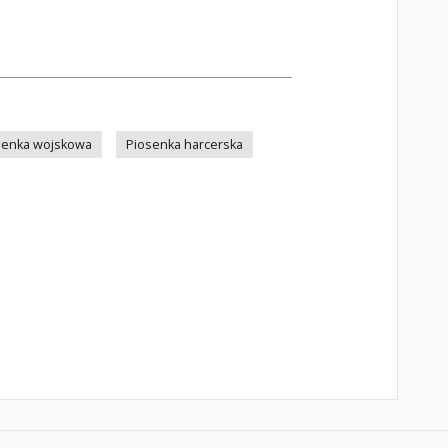
senka wojskowa
Piosenka harcerska