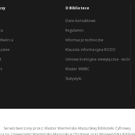
ksy
O Bibliotece
Dane kontaktowe
ca
Regulamin
łtwórca
Informacje techniczne
zanie
Klauzula informacyjna RODO
t
Umowa licencyjna niewyłączna - wzór
es
Klaster WMBC
Statystyki
Serwis tworzony przez: Klaster Warmińsko-Mazurskiej Biblioteki Cyfrowej.
tra są: Uniwersytet Warmińsko-Mazurski w Olsztynie oraz Wojewódzka Bibliote