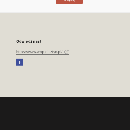
Odwiedź nas!
https://www.wbp.olsztyn.pl/