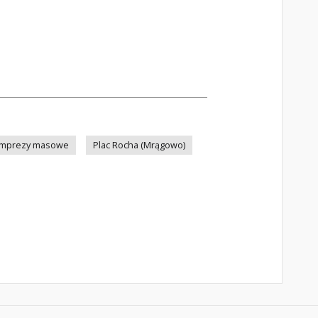
 imprezy masowe
Plac Rocha (Mrągowo)