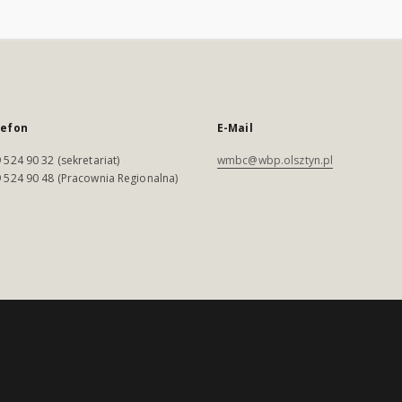
lefon
E-Mail
 524 90 32 (sekretariat)
wmbc@wbp.olsztyn.pl
 524 90 48 (Pracownia Regionalna)