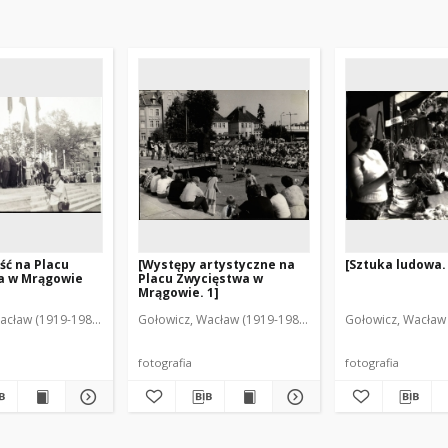
ść na Placu
[Występy artystyczne na
[Sztuka ludowa.
a w Mrągowie
Placu Zwycięstwa w
Mrągowie. 1]
acław (1919-1983). Fot.
Gołowicz, Wacław (1919-1983). Fot.
Gołowicz, Wacław 
fotografia
fotografia