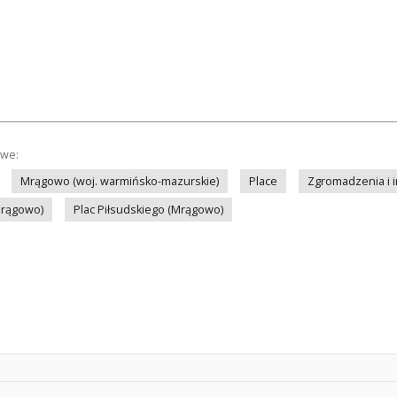
owe:
Mrągowo (woj. warmińsko-mazurskie)
Place
Zgromadzenia i
Mrągowo)
Plac Piłsudskiego (Mrągowo)