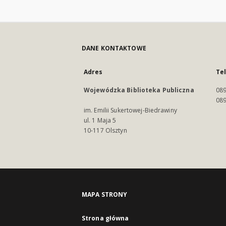
DANE KONTAKTOWE
Adres
Te
Wojewódzka Biblioteka Publiczna
089
089
im. Emilii Sukertowej-Biedrawiny
ul. 1 Maja 5
10-117 Olsztyn
MAPA STRONY
Strona główna