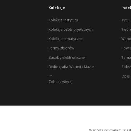
Kolekcje
Inde
Kolekcje instytucji
Tytuł
Kolekcje osób prywatnych
Twór
Kolekcje tematyczne
Wspó
Formy zbiorów
Powią
Zasoby elektroniczne
Tema
Bibliografia Warmii i Mazur
Zakr
...
Opis
Zobacz więcej
Współzałożycielami Klas