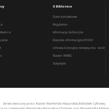
ksy
O Bibliotece
Dane kontaktowe
ca
Regulamin
łtwórca
Informacje techniczne
zanie
Klauzula informacyjna RODO
t
Umowa licencyjna niewyłączna - wzór
es
Klaster WMBC
Statystyki
Serwis tworzony przez: Klaster Warmińsko-Mazurskiej Biblioteki Cyfrowej.
tra są: Uniwersytet Warmińsko-Mazurski w Olsztynie oraz Wojewódzka Bibliote