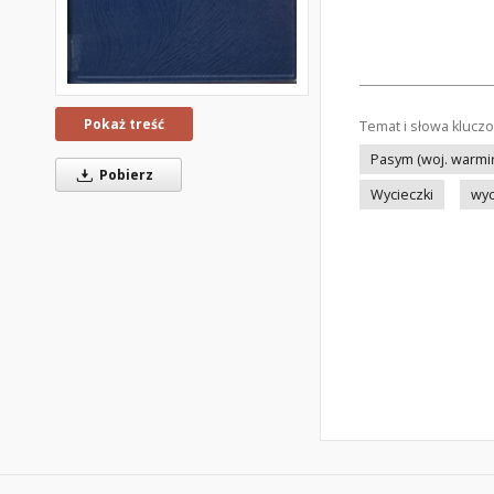
Pokaż treść
Temat i słowa klucz
Pasym (woj. warmi
Pobierz
Wycieczki
wyc