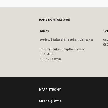
DANE KONTAKTOWE
Adres
Te
Wojewódzka Biblioteka Publiczna
089
089
im. Emilii Sukertowej-Biedrawiny
ul. 1 Maja 5
10-117 Olsztyn
MAPA STRONY
Strona główna