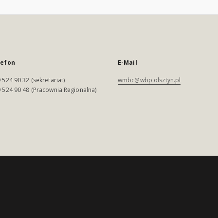
lefon
E-Mail
 524 90 32 (sekretariat)
wmbc@wbp.olsztyn.pl
 524 90 48 (Pracownia Regionalna)