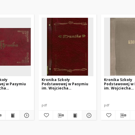
koły
Kronika Szkoły
Kronika Szkoły
ej w Pasymiu
Podstawowej w Pasymiu
Podstawowej w
cha
im. Wojciecha
im. Wojciecha
ego z lat 2007-
Kętrzyńskiego z lat 2003-
Kętrzyńskiego z 
2005
1989
pdf
pdf