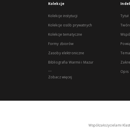
Kolekcje
Inde
Kolekcje instytucji
Tytuł
Kolekcje osób prywatnych
Twór
Kolekcje tematyczne
Wspó
Formy zbiorów
Powią
Zasoby elektroniczne
Tema
Bibliografia Warmii i Mazur
Zakr
...
Opis
Zobacz więcej
Współzałożycielami Klas