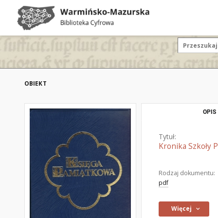
OBIEKT
OPIS
Tytuł:
Kronika Szkoły 
Rodzaj dokumentu:
pdf
Więcej