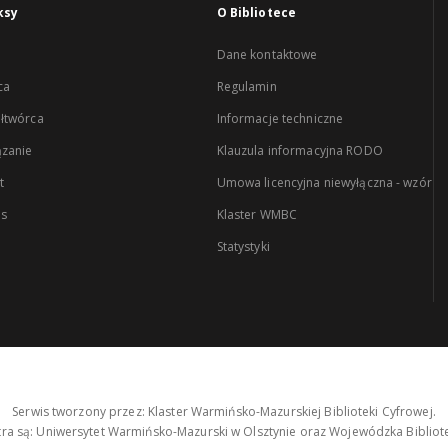
ksy
O Bibliotece
Dane kontaktowe
ca
Regulamin
łtwórca
Informacje techniczne
zanie
Klauzula informacyjna RODO
t
Umowa licencyjna niewyłączna - wzór
es
Klaster WMBC
Statystyki
Serwis tworzony przez: Klaster Warmińsko-Mazurskiej Biblioteki Cyfrowej.
tra są: Uniwersytet Warmińsko-Mazurski w Olsztynie oraz Wojewódzka Bibliote