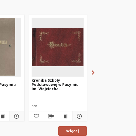
Kronika Szkoły
Kronika Szkoły
 Pasymiu
Podstawowej w Pasymiu
Podstawowej w Pasy
im. Wojciecha
im. Wojciecha
lat 1985-
Kętrzyńskiego z lat 1999-
Kętrzyńskiego z lat 2
2001
2003
pdf
pdf
Więcej