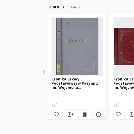
OBIEKTY
podobne
Kronika Szkoły
Kronika Sz
Podstawowej w Pasymiu
Podstawow
im. Wojciecha
im. Wojcie
Kętrzyńskiego z lat 1997-
Kętrzyński
1999
2010
pdf
pdf