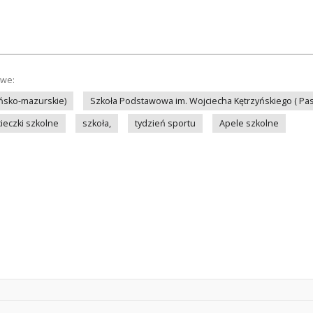
owe:
ńsko-mazurskie)
Szkoła Podstawowa im. Wojciecha Kętrzyńskiego ( Pas
ieczki szkolne
szkoła,
tydzień sportu
Apele szkolne