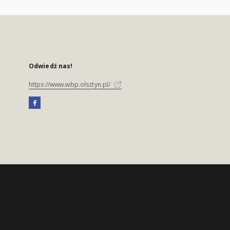
Odwiedź nas!
https://www.wbp.olsztyn.pl/