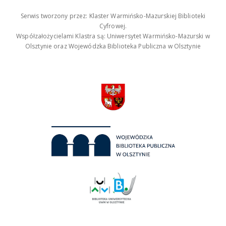
Serwis tworzony przez: Klaster Warmińsko-Mazurskiej Biblioteki
Cyfrowej.
Współzałożycielami Klastra są: Uniwersytet Warmińsko-Mazurski w
Olsztynie oraz Wojewódzka Biblioteka Publiczna w Olsztynie