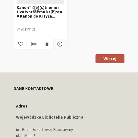
Kanon´´ č[ê](s)tnomu i
životvorăŝêmu kr[ê]stu
= Kanon do Krzyża
adorowanego i
życiodajnego. Wyd. 2
7420 [1912]
Więcej
DANE KONTAKTOWE
Adres
Wojewódzka Biblioteka Publiczna
im. Emilii Sukertowej-Biedrawiny
ul. 1 Maja 5