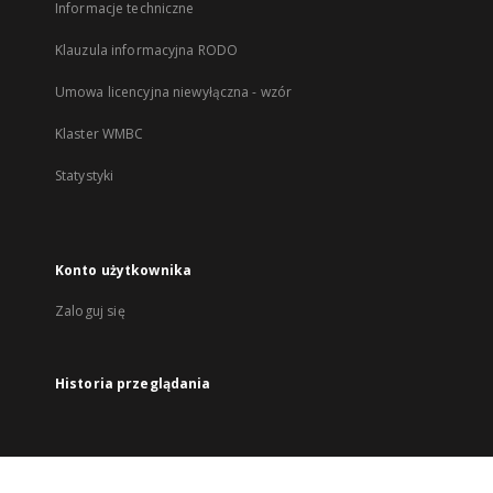
Informacje techniczne
Klauzula informacyjna RODO
Umowa licencyjna niewyłączna - wzór
Klaster WMBC
Statystyki
Konto użytkownika
Zaloguj się
Historia przeglądania