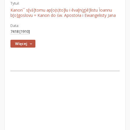
Tytuł:
Kanon´´ s[vă]tomu ap[o(s)to]lu i êva[n(g)ê]listu Ìoannu
b[o]goslovu = Kanon do św. Apostoła i Ewangelisty Jana
Data:
7418 [1910]
Więcej