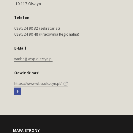
10-117 Olsztyn
Telefon
089 524 90 32 (sekretariat)
089 524 90 48 (Pracownia Regionalna)
E-Mail
wmbc@wbp.olsztyn.pl
Odwiedź nas!
https://www.wbp.olsztyn.pl/
MAPA STRONY