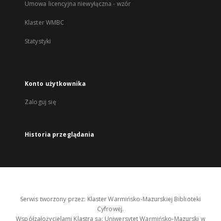
Umowa licencyjna niewyłączna - wzór
Klaster WMBC
Statystyki
Konto użytkownika
Zaloguj się
Historia przeglądania
Serwis tworzony przez: Klaster Warmińsko-Mazurskiej Biblioteki
Cyfrowej.
Współzałożycielami Klastra są: Uniwersytet Warmińsko-Mazurski w