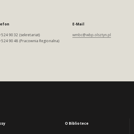
lefon
E-Mail
 524 90 32 (sekretariat)
wmbc@wbp.olsztyn.pl
 524 90 48 (Pracownia Regionalna)
ksy
O Bibliotece