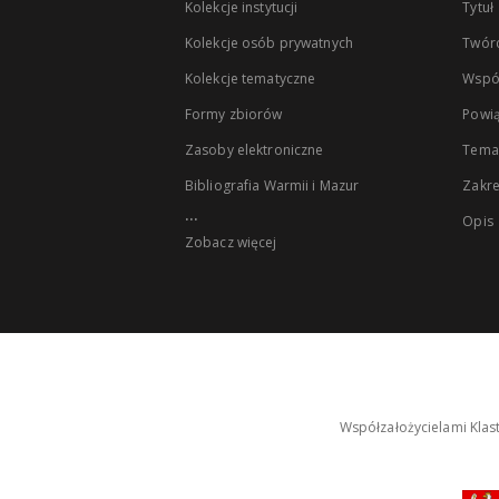
Kolekcje instytucji
Tytuł
Kolekcje osób prywatnych
Twór
Kolekcje tematyczne
Wspó
Formy zbiorów
Powią
Zasoby elektroniczne
Tema
Bibliografia Warmii i Mazur
Zakr
...
Opis
Zobacz więcej
Współzałożycielami Klas