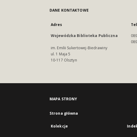
DANE KONTAKTOWE
Adres
Te
Wojewódzka Biblioteka Publiczna
089
089
im. Emilii Sukertowej-Biedrawiny
ul. 1 Maja 5
10-117 Olsztyn
MAPA STRONY
Strona główna
Kolekcje
Inde