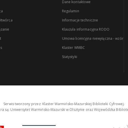
Dane kontaktowe
ca
Regulamin
łtwórca
Informacje techniczne
zanie
Klauzula informacyjna RODO
t
Umowa licencyjna niewyłączna - wzór
es
Klaster WMBC
Statystyki
Serwis tworzony przez: Klaster Warmińsko-Mazurskiej Biblioteki Cyfrowej.
tra są: Uniwersytet Warmińsko-Mazurski w Olsztynie oraz Wojewódzka Bibliote