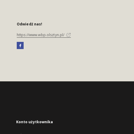
Odwiedź nas!
https://www.wbp.olsztyn.pl/
Konto użytkownika