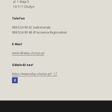
ul. 1 Maja 5
10-117 Olsztyn
Telefon
089 524 90 32 (sekretariat)
089 524 90 48 (Pracownia Regionalna)
E-Mail
wmbc@wbp.olsztyn.pl
Odwiedź nas!
https://www.wbp.olsztyn.pl/