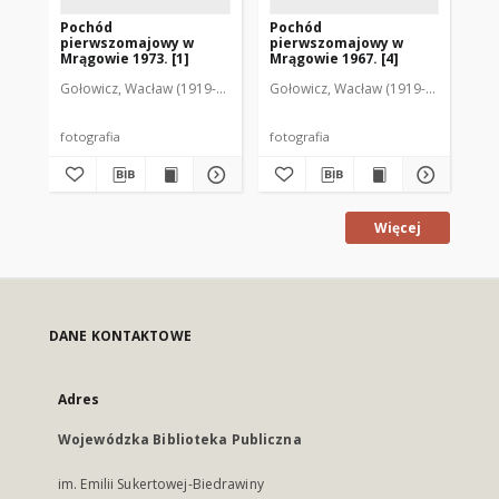
Pochód
Pochód
Po
pierwszomajowy w
pierwszomajowy w
pi
Mrągowie 1973. [1]
Mrągowie 1967. [4]
Mr
Gołowicz, Wacław (1919-1983). Fot.
Gołowicz, Wacław (1919-1983). Fot.
Goł
fotografia
fotografia
fot
Więcej
DANE KONTAKTOWE
Adres
Wojewódzka Biblioteka Publiczna
im. Emilii Sukertowej-Biedrawiny