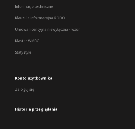
Informacje techniczne
Klauzula informacyjna RODO
Umowa licencyjna niewyłączna - wzór
Klaster WMBC
Statystyki
Konto użytkownika
Zaloguj się
Historia przeglądania