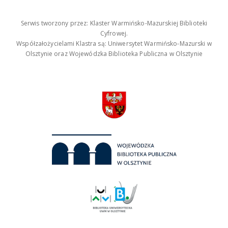
Serwis tworzony przez: Klaster Warmińsko-Mazurskiej Biblioteki
Cyfrowej.
Współzałożycielami Klastra są: Uniwersytet Warmińsko-Mazurski w
Olsztynie oraz Wojewódzka Biblioteka Publiczna w Olsztynie