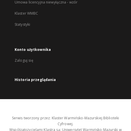
Umowa licencyjna niewyłączna - wzór
Klaster WMBC
Statystyki
Konto użytkownika
Zaloguj się
Historia przeglądania
Serwis tworzony przez: Klaster Warmińsko-Mazurskiej Biblioteki
Cyfrowej.
Współzałożycielami Klastra są: Uniwersytet Warmińsko-Mazurski w