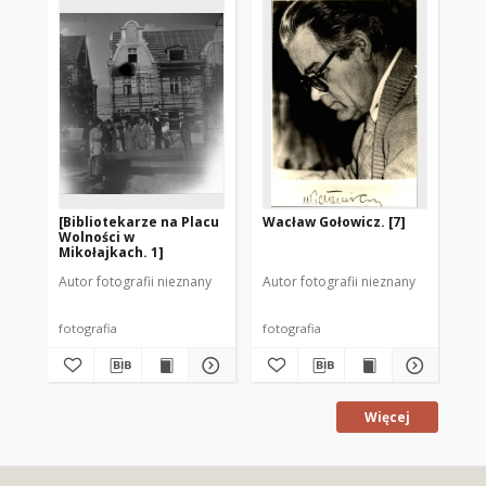
[Bibliotekarze na Placu
Wacław Gołowicz. [7]
[P
Wolności w
Bi
Mikołajkach. 1]
Mr
Autor fotografii nieznany
Autor fotografii nieznany
Aut
fotografia
fotografia
fot
Więcej