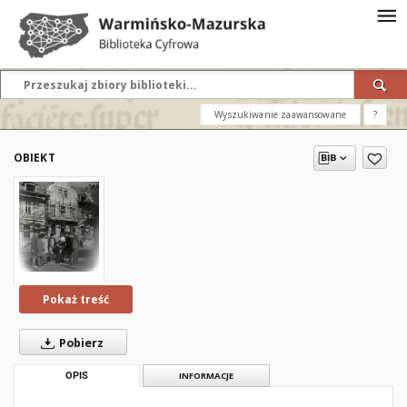
Wyszukiwanie zaawansowane
?
OBIEKT
Pokaż treść
Pobierz
OPIS
INFORMACJE