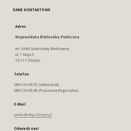
DANE KONTAKTOWE
Adres
Wojewódzka Biblioteka Publiczna
im. Emilii Sukertowej-Biedrawiny
ul. 1 Maja 5
10-117 Olsztyn
Telefon
089 524 90 32 (sekretariat)
089 524 90 48 (Pracownia Regionalna)
E-Mail
wmbc@wbp.olsztyn.pl
Odwiedź nas!