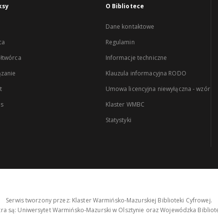
ksy
O Bibliotece
Dane kontaktowe
ca
Regulamin
łtwórca
Informacje techniczne
zanie
Klauzula informacyjna RODO
t
Umowa licencyjna niewyłączna - wzór
es
Klaster WMBC
Statystyki
Serwis tworzony przez: Klaster Warmińsko-Mazurskiej Biblioteki Cyfrowej.
tra są: Uniwersytet Warmińsko-Mazurski w Olsztynie oraz Wojewódzka Bibliote