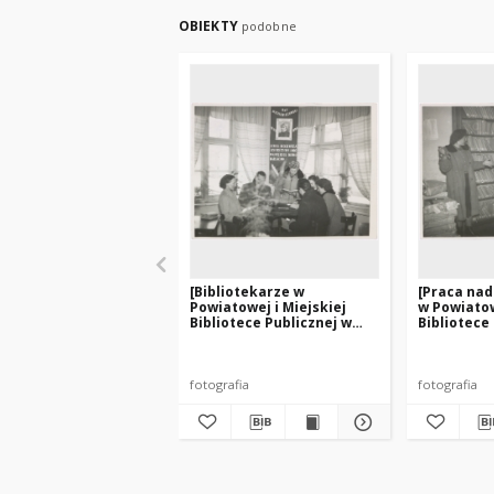
OBIEKTY
podobne
[Bibliotekarze w
[Praca na
Powiatowej i Miejskiej
w Powiatow
Bibliotece Publicznej w
Bibliotece
Szczytnie]
Szczytnie]
fotografia
fotografia