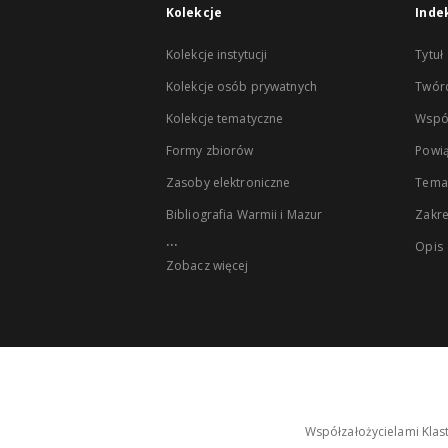
Kolekcje
Inde
Kolekcje instytucji
Tytuł
Kolekcje osób prywatnych
Twór
Kolekcje tematyczne
Wspó
Formy zbiorów
Powią
Zasoby elektroniczne
Tema
Bibliografia Warmii i Mazur
Zakr
...
Opis
Zobacz więcej
Współzałożycielami Klas