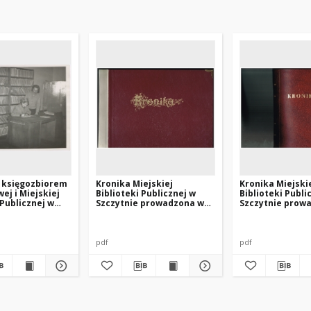
d księgozbiorem
Kronika Miejskiej
Kronika Miejski
ej i Miejskiej
Biblioteki Publicznej w
Biblioteki Publi
 Publicznej w
Szczytnie prowadzona w
Szczytnie prow
latach 1991-1997
latach 1998-200
pdf
pdf