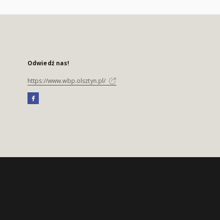
Odwiedź nas!
https://www.wbp.olsztyn.pl/