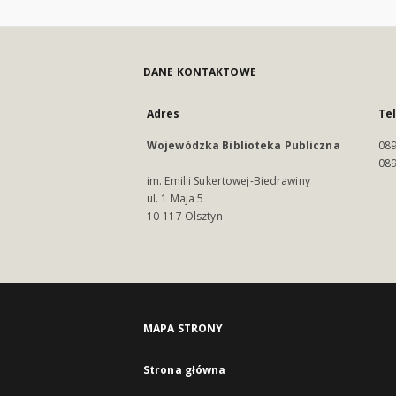
DANE KONTAKTOWE
Adres
Te
Wojewódzka Biblioteka Publiczna
089
089
im. Emilii Sukertowej-Biedrawiny
ul. 1 Maja 5
10-117 Olsztyn
MAPA STRONY
Strona główna