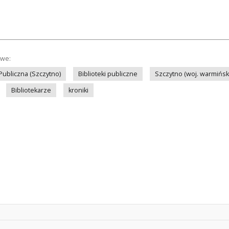
owe:
 Publiczna (Szczytno)
Biblioteki publiczne
Szczytno (woj. warmińs
Bibliotekarze
kroniki