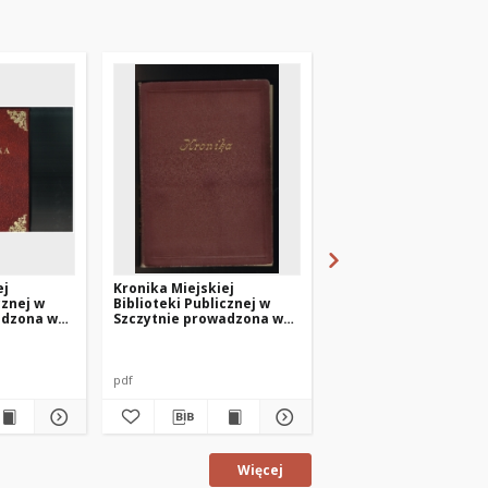
ej
Kronika Miejskiej
Kronika Miejskiej
cznej w
Biblioteki Publicznej w
Biblioteki Publicznej
adzona w
Szczytnie prowadzona w
Szczytnie prowadzon
4
latach 1974-1990
latach 2014-2015
pdf
kronika
Więcej