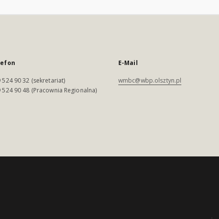
lefon
E-Mail
 524 90 32 (sekretariat)
wmbc@wbp.olsztyn.pl
 524 90 48 (Pracownia Regionalna)