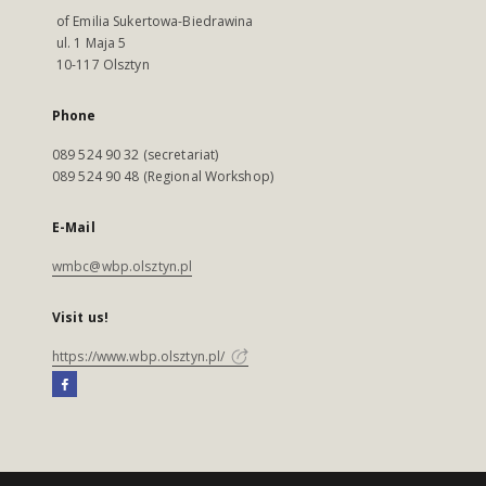
of Emilia Sukertowa-Biedrawina
ul. 1 Maja 5
10-117 Olsztyn
Phone
089 524 90 32 (secretariat)
089 524 90 48 (Regional Workshop)
E-Mail
wmbc@wbp.olsztyn.pl
Visit us!
https://www.wbp.olsztyn.pl/