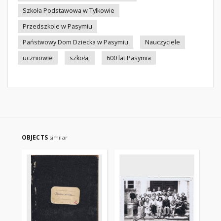
Szkoła Podstawowa w Tylkowie
Przedszkole w Pasymiu
Państwowy Dom Dziecka w Pasymiu
Nauczyciele
uczniowie
szkoła,
600 lat Pasymia
OBJECTS
similar