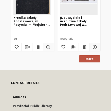
Kronika Szkoły
[Nauczyciele i
Kr
Podstawowej w
uczniowie Szkoły
Po
Pasymiu im. Wojciecha
Podstawowej w
Pa
Kętrzyńskiego z lat
Pasymiu]
Kę
1945-1965
19
pdf
fotografia
pdf
More
CONTACT DETAILS
Address
Provincial Public Library