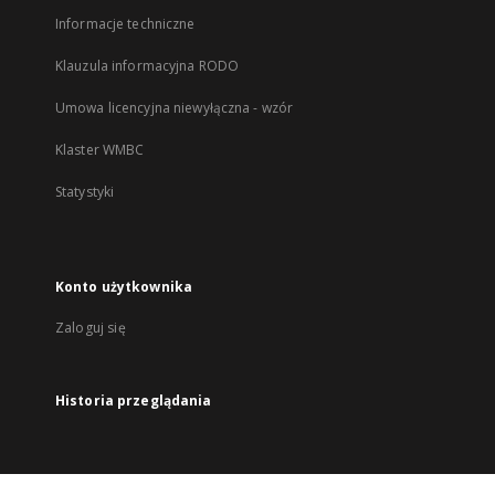
Informacje techniczne
Klauzula informacyjna RODO
Umowa licencyjna niewyłączna - wzór
Klaster WMBC
Statystyki
Konto użytkownika
Zaloguj się
Historia przeglądania