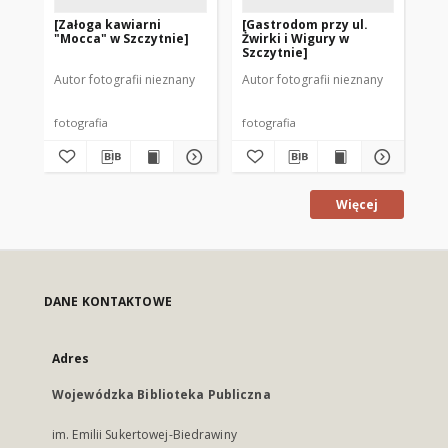
[Załoga kawiarni
[Gastrodom przy ul.
Ra
"Mocca" w Szczytnie]
Żwirki i Wigury w
ko
Szczytnie]
"M
Autor fotografii nieznany
Autor fotografii nieznany
fotografia
fotografia
dok
Więcej
DANE KONTAKTOWE
Adres
Wojewódzka Biblioteka Publiczna
im. Emilii Sukertowej-Biedrawiny