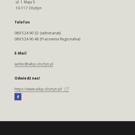
ul. 1 Maja 5
10-117 Olsztyn
Telefon
089 524 90 32 (sekretariat)
089 524 90 48 (Pracownia Regionalna)
E-Mail
wmbc@wbp.olsztyn.pl
Odwiedź nas!
https://www.wbp.olsztyn.pl/