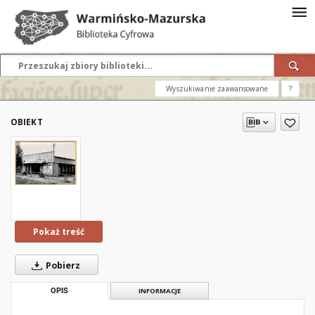
Wyszukiwanie zaawansowane
?
OBIEKT
Pokaż treść
Pobierz
OPIS
INFORMACJE