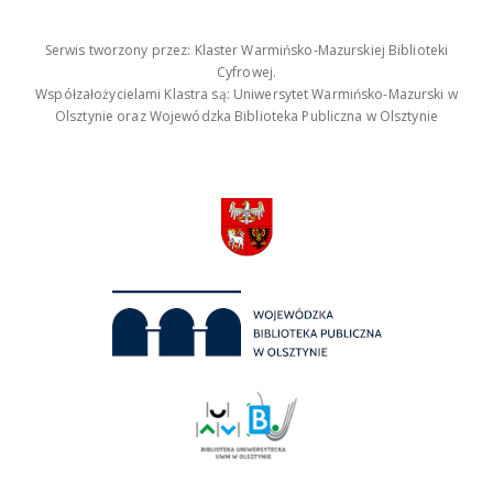
Serwis tworzony przez: Klaster Warmińsko-Mazurskiej Biblioteki
Cyfrowej.
Współzałożycielami Klastra są: Uniwersytet Warmińsko-Mazurski w
Olsztynie oraz Wojewódzka Biblioteka Publiczna w Olsztynie