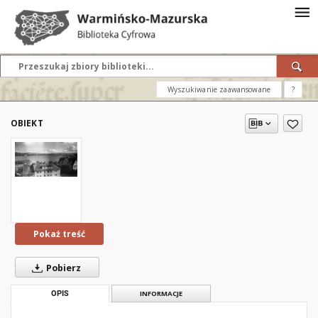
Wyszukiwanie zaawansowane
?
OBIEKT
Pokaż treść
Pobierz
OPIS
INFORMACJE