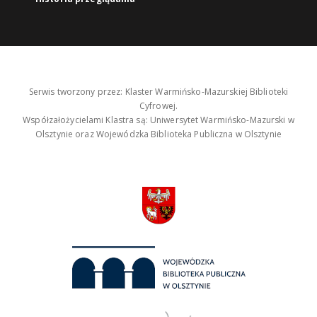
Serwis tworzony przez: Klaster Warmińsko-Mazurskiej Biblioteki
Cyfrowej.
Współzałożycielami Klastra są: Uniwersytet Warmińsko-Mazurski w
Olsztynie oraz Wojewódzka Biblioteka Publiczna w Olsztynie