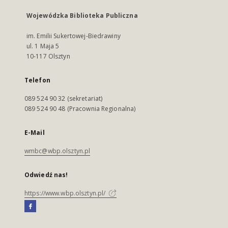
Wojewódzka Biblioteka Publiczna
im. Emilii Sukertowej-Biedrawiny
ul. 1 Maja 5
10-117 Olsztyn
Telefon
089 524 90 32 (sekretariat)
089 524 90 48 (Pracownia Regionalna)
E-Mail
wmbc@wbp.olsztyn.pl
Odwiedź nas!
https://www.wbp.olsztyn.pl/