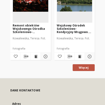
Remont obiektów
Wojskowy Ośrodek
Wo
Wojskowego Ośrodka
Szkoleniowo-
Sz
Szkoleniowo-
Kondycyjny Mrągowo.
Ko
Kondycyjnego
[4]
[6]
Kowalewska, Teresa. Fot.
Kowalewska, Teresa. Fot.
Kow
Mrągowo. [5]
fotografia
fotografia
fot
Więcej
DANE KONTAKTOWE
Adres