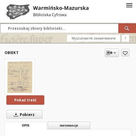
Wyszukiwanie zaawansowane
?
OBIEKT
Pokaż treść
Pobierz
OPIS
INFORMACJE