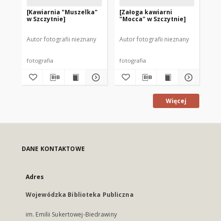
[Kawiarnia "Muszelka"
[Załoga kawiarni
Ka
w Szczytnie]
"Mocca" w Szczytnie]
Sp
w 
Autor fotografii nieznany
Autor fotografii nieznany
fotografia
fotografia
dok
Więcej
DANE KONTAKTOWE
Adres
Wojewódzka Biblioteka Publiczna
im. Emilii Sukertowej-Biedrawiny