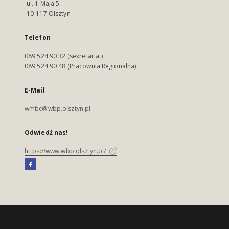
ul. 1 Maja 5
10-117 Olsztyn
Telefon
089 524 90 32 (sekretariat)
089 524 90 48 (Pracownia Regionalna)
E-Mail
wmbc@wbp.olsztyn.pl
Odwiedź nas!
https://www.wbp.olsztyn.pl/