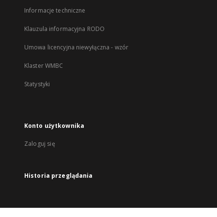
Informacje techniczne
Klauzula informacyjna RODO
Umowa licencyjna niewyłączna - wzór
Klaster WMBC
Statystyki
Konto użytkownika
Zaloguj się
Historia przeglądania