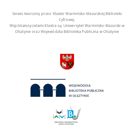
Serwis tworzony przez: Klaster Warmińsko-Mazurskiej Biblioteki
Cyfrowej.
Współzałożycielami Klastra są: Uniwersytet Warmińsko-Mazurski w
Olsztynie oraz Wojewódzka Biblioteka Publiczna w Olsztynie