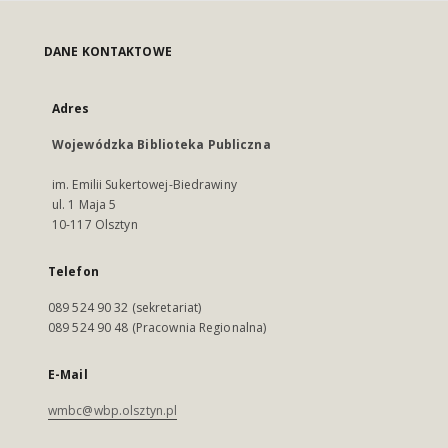
DANE KONTAKTOWE
Adres
Wojewódzka Biblioteka Publiczna
im. Emilii Sukertowej-Biedrawiny
ul. 1 Maja 5
10-117 Olsztyn
Telefon
089 524 90 32 (sekretariat)
089 524 90 48 (Pracownia Regionalna)
E-Mail
wmbc@wbp.olsztyn.pl