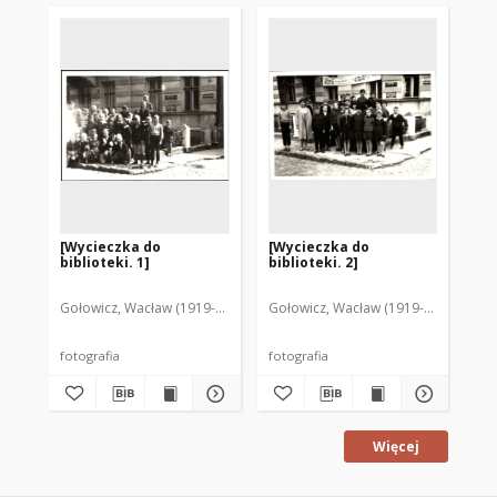
[Wycieczka do
[Wycieczka do
[Fi
biblioteki. 1]
biblioteki. 2]
Po
Bib
Mr
Gołowicz, Wacław (1919-1983). Fot.
Gołowicz, Wacław (1919-1983). Fot.
Goł
fotografia
fotografia
fot
Więcej