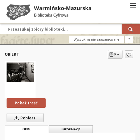
Wyszukiwanie zaawansowane
?
OBIEKT
Pokaż treść
Pobierz
OPIS
INFORMACJE