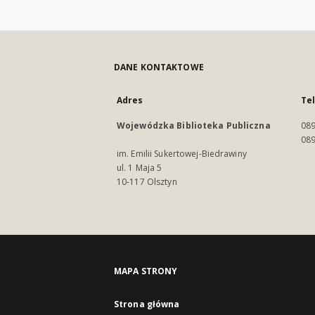
DANE KONTAKTOWE
Adres
Te
Wojewódzka Biblioteka Publiczna
089
089
im. Emilii Sukertowej-Biedrawiny
ul. 1 Maja 5
10-117 Olsztyn
MAPA STRONY
Strona główna