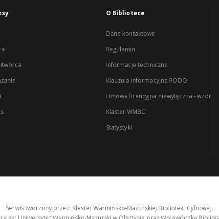
ksy
O Bibliotece
Dane kontaktowe
ca
Regulamin
łtwórca
Informacje techniczne
zanie
Klauzula informacyjna RODO
t
Umowa licencyjna niewyłączna - wzór
es
Klaster WMBC
Statystyki
Serwis tworzony przez: Klaster Warmińsko-Mazurskiej Biblioteki Cyfrowej.
tra są: Uniwersytet Warmińsko-Mazurski w Olsztynie oraz Wojewódzka Bibliote