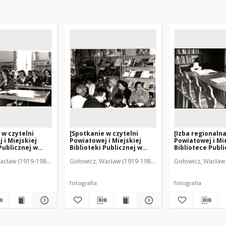
 w czytelni
[Spotkanie w czytelni
[Izba regionaln
 i Miejskiej
Powiatowej i Miejskiej
Powiatowej i Mi
Publicznej w
Biblioteki Publicznej w
Bibliotece Publi
2]
Mrągowie. 1]
Mrągowie. 2]
acław (1919-1983). Fot.
Gołowicz, Wacław (1919-1983). Fot.
Gołowicz, Wacław 
fotografia
fotografia