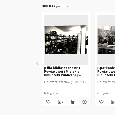
OBIEKTY
podobne
[Filia biblioteczna nr 1
[Spotkanie
Powiatowej i Miejskiej
Powiatowej
Biblioteki Publicznej w
Biblioteki 
Mrągowie. 2]
Mrągowie. 
Gołowicz, Wacław (1919-1983). Fot.
Gołowicz, W
fotografia
fotografia