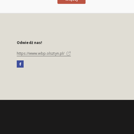
Odwiedź nas!
https://www.wbp.olsztyn.pl/