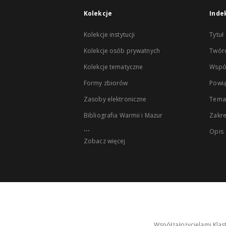
Kolekcje
Inde
Kolekcje instytucji
Tytuł
Kolekcje osób prywatnych
Twór
Kolekcje tematyczne
Wspó
Formy zbiorów
Powią
Zasoby elektroniczne
Tema
Bibliografia Warmii i Mazur
Zakr
...
Opis
Zobacz więcej
Współzałożycielami Klas