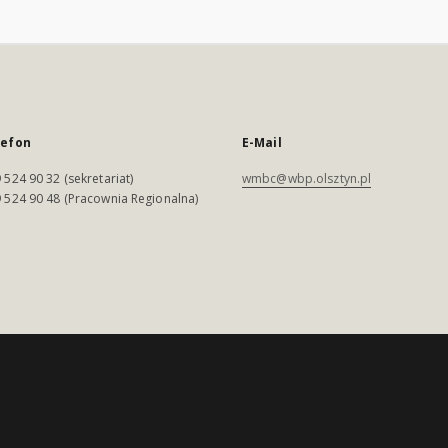
lefon
E-Mail
 524 90 32 (sekretariat)
wmbc@wbp.olsztyn.pl
 524 90 48 (Pracownia Regionalna)