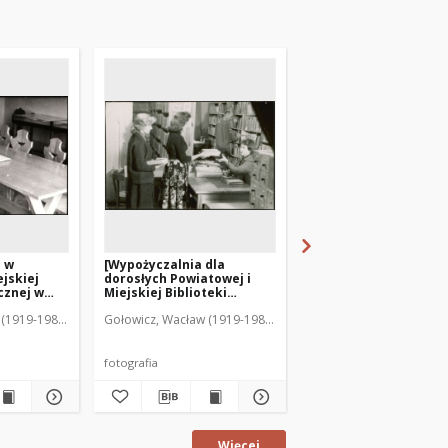
a w
[Wypożyczalnia dla
[Wypożyczalnia dla
ejskiej
dorosłych Powiatowej i
dorosłych Powiatowej
cznej w
Miejskiej Biblioteki
Miejskiej Biblioteki
Publicznej w Mrągowie. 1]
Publicznej w Mrągowie
(1919-1983). Fot.
Gołowicz, Wacław (1919-1983). Fot.
Gołowicz, Wacław (1919-
fotografia
Więcej