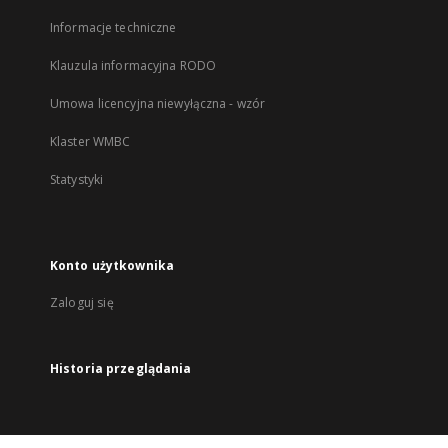
Informacje techniczne
Klauzula informacyjna RODO
Umowa licencyjna niewyłączna - wzór
Klaster WMBC
Statystyki
Konto użytkownika
Zaloguj się
Historia przeglądania