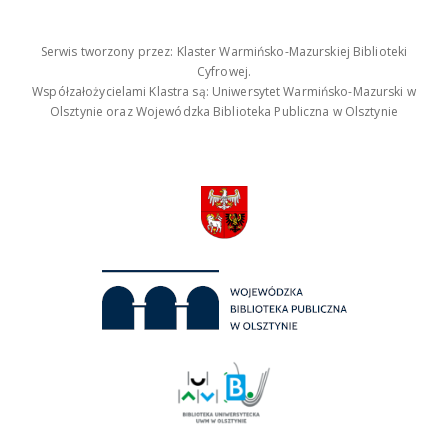
Serwis tworzony przez: Klaster Warmińsko-Mazurskiej Biblioteki
Cyfrowej.
Współzałożycielami Klastra są: Uniwersytet Warmińsko-Mazurski w
Olsztynie oraz Wojewódzka Biblioteka Publiczna w Olsztynie