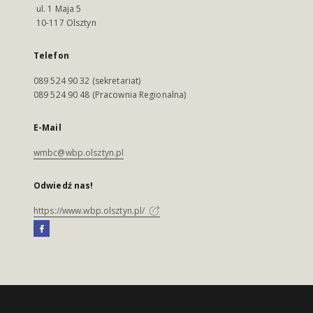
ul. 1 Maja 5
10-117 Olsztyn
Telefon
089 524 90 32 (sekretariat)
089 524 90 48 (Pracownia Regionalna)
E-Mail
wmbc@wbp.olsztyn.pl
Odwiedź nas!
https://www.wbp.olsztyn.pl/