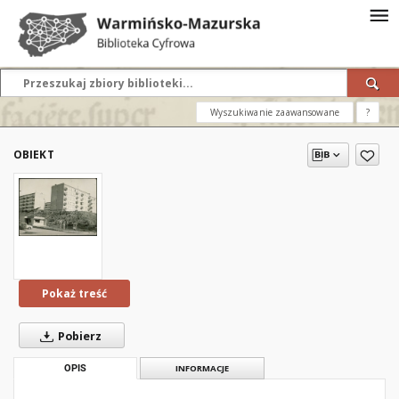
Wyszukiwanie zaawansowane
?
OBIEKT
Pokaż treść
Pobierz
OPIS
INFORMACJE