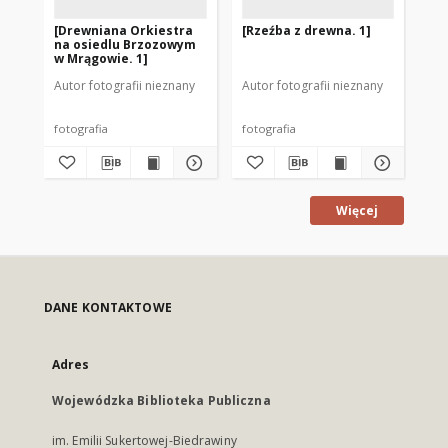
[Drewniana Orkiestra
[Rzeźba z drewna. 1]
[R
na osiedlu Brzozowym
w Mrągowie. 1]
Autor fotografii nieznany
Autor fotografii nieznany
Aut
fotografia
fotografia
fot
Więcej
DANE KONTAKTOWE
Adres
Wojewódzka Biblioteka Publiczna
im. Emilii Sukertowej-Biedrawiny